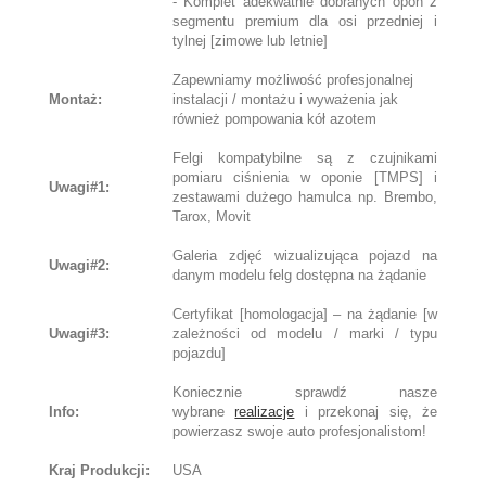
- Komplet adekwatnie dobranych opon z
segmentu premium dla osi przedniej i
tylnej [zimowe lub letnie]
Zapewniamy możliwość profesjonalnej
Montaż:
instalacji / montażu i wyważenia jak
również pompowania kół azotem
Felgi kompatybilne są z czujnikami
pomiaru ciśnienia w oponie [TMPS] i
Uwagi#1:
zestawami dużego hamulca np. Brembo,
Tarox, Movit
Galeria zdjęć wizualizująca pojazd na
Uwagi#2:
danym modelu felg dostępna na żądanie
Certyfikat [homologacja] – na żądanie [w
Uwagi#3:
zależności od modelu / marki / typu
pojazdu]
Koniecznie sprawdź nasze
Info:
wybrane
realizacje
i przekonaj się, że
powierzasz swoje auto profesjonalistom!
Kraj Produkcji:
USA