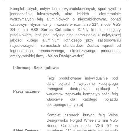
Komplet kutych, indywidualnie wyprodukowanych, sportowych a
jednocześnie luksusowych, ultra lekkich i ekstremalnie
wytrzymałych felg aluminiowych o nieszablonowym, ponad
czasowym, dynamicznym wzorze w rozmiarze
21”
, model
VSS
S4
z linii
VSS Series Collection
. Każdy komplet obręczy
produkowany jest pod indywidualne zamówienie z najwyższej
jakości kutego aluminium lotniczego przy zastosowaniu
najsurowszych, niemieckich standardów. Zestaw wprost od
legendarnego, renomowanego, ekskluzywnego producenta,
®
amerykańskiej firmy -
Velos Designwerks
Informacje Szczegółowe:
Felgi produkowane indywidualnie pod
dany pojazd / wytyczne kupującego
[mnogość dostępnych aplikacji /
Przeznaczenie:
wariantów zapewnia kompatybilność felg
właściwie dla każdego pojazdu
dostępnego na rynku]
Komplet czterech kutych felg Velos
Designwerks Forged Wheels z linii VSS
Series Collection model VSS S4 w
Skład Zestawu:
rozmiarze 21” z adekwatnie do pojazdu