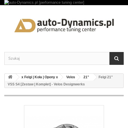
x Felgi | Koła | Opony x
Velos
21"
Felgi 21"
VSS S4 [Zestaw | Komplet] - Velos Designwerks