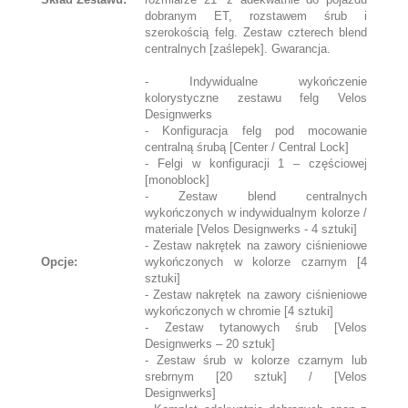
dobranym ET, rozstawem śrub i
szerokością felg. Zestaw czterech blend
centralnych [zaślepek]. Gwarancja.
- Indywidualne wykończenie
kolorystyczne zestawu felg Velos
Designwerks
- Konfiguracja felg pod mocowanie
centralną śrubą [Center / Central Lock]
- Felgi w konfiguracji 1 – częściowej
[monoblock]
- Zestaw blend centralnych
wykończonych w indywidualnym kolorze /
materiale [Velos Designwerks - 4 sztuki]
- Zestaw nakrętek na zawory ciśnieniowe
Opcje:
wykończonych w kolorze czarnym [4
sztuki]
- Zestaw nakrętek na zawory ciśnieniowe
wykończonych w chromie [4 sztuki]
- Zestaw tytanowych śrub [Velos
Designwerks – 20 sztuk]
- Zestaw śrub w kolorze czarnym lub
srebrnym [20 sztuk] / [Velos
Designwerks]