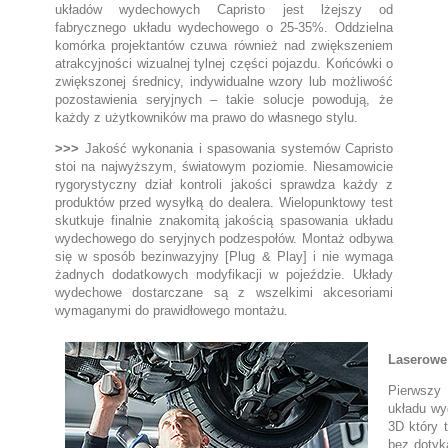
układów wydechowych Capristo jest lżejszy od
fabrycznego układu wydechowego o 25-35%. Oddzielna
komórka projektantów czuwa również nad zwiększeniem
atrakcyjności wizualnej tylnej części pojazdu. Końcówki o
zwiększonej średnicy, indywidualne wzory lub możliwość
pozostawienia seryjnych – takie solucje powodują, że
każdy z użytkowników ma prawo do własnego stylu.
>>>
Jakość wykonania i spasowania systemów Capristo
stoi na najwyższym, światowym poziomie. Niesamowicie
rygorystyczny dział kontroli jakości sprawdza każdy z
produktów przed wysyłką do dealera. Wielopunktowy test
skutkuje finalnie znakomitą jakością spasowania układu
wydechowego do seryjnych podzespołów. Montaż odbywa
się w sposób bezinwazyjny [Plug & Play] i nie wymaga
żadnych dodatkowych modyfikacji w pojeździe. Układy
wydechowe dostarczane są z wszelkimi akcesoriami
wymaganymi do prawidłowego montażu.
Laserowe
Pierwszy
układu wy
3D który 
bez dotyk