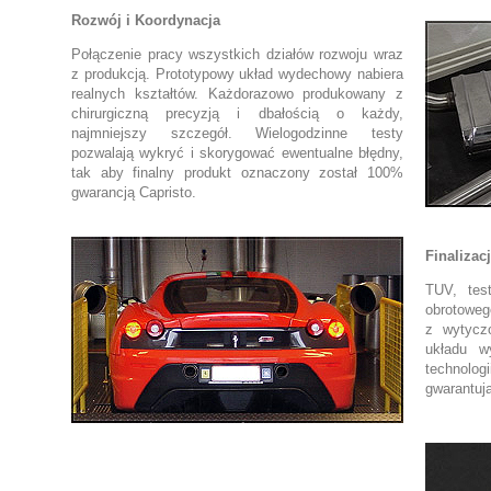
Rozwój i Koordynacja
Połączenie pracy wszystkich działów rozwoju wraz
z produkcją. Prototypowy układ wydechowy nabiera
realnych kształtów. Każdorazowo produkowany z
chirurgiczną precyzją i dbałością o każdy,
najmniejszy szczegół. Wielogodzinne testy
pozwalają wykryć i skorygować ewentualne błędny,
tak aby finalny produkt oznaczony został 100%
gwarancją Capristo.
Finalizac
TUV, tes
obrotoweg
z wytycz
układu w
technolo
gwarantuj