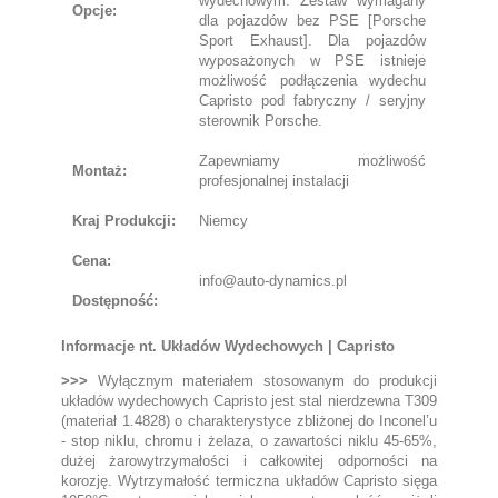
wydechowym. Zestaw wymagany
Opcje:
dla pojazdów bez PSE [Porsche
Sport Exhaust]. Dla pojazdów
wyposażonych w PSE istnieje
możliwość podłączenia wydechu
Capristo pod fabryczny / seryjny
sterownik Porsche.
Zapewniamy możliwość
Montaż:
profesjonalnej instalacji
Kraj Produkcji:
Niemcy
Cena:
info@auto-dynamics.pl
Dostępność:
Informacje nt. Układów Wydechowych | Capristo
>>>
Wyłącznym materiałem stosowanym do produkcji
układów wydechowych Capristo jest stal nierdzewna T309
(materiał 1.4828) o charakterystyce zbliżonej do Inconel’u
- stop niklu, chromu i żelaza, o zawartości niklu 45-65%,
dużej żarowytrzymałości i całkowitej odporności na
korozję. Wytrzymałość termiczna układów Capristo sięga