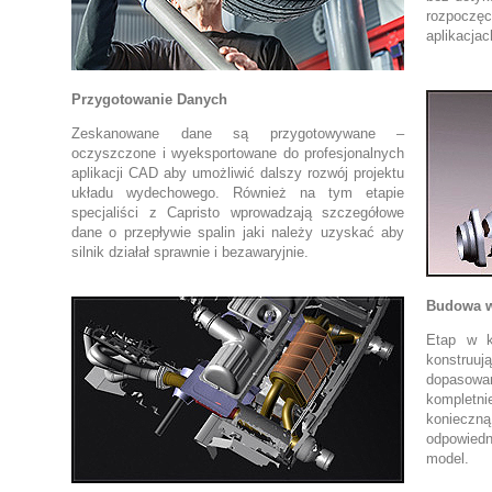
rozpoczęc
aplikacja
Przygotowanie Danych
Zeskanowane dane są przygotowywane –
oczyszczone i wyeksportowane do profesjonalnych
aplikacji CAD aby umożliwić dalszy rozwój projektu
układu wydechowego. Również na tym etapie
specjaliści z Capristo wprowadzają szczegółowe
dane o przepływie spalin jaki należy uzyskać aby
silnik działał sprawnie i bezawaryjnie.
Budowa w
Etap w k
konstruuj
dopasow
kompletn
konieczn
odpowiedn
model.