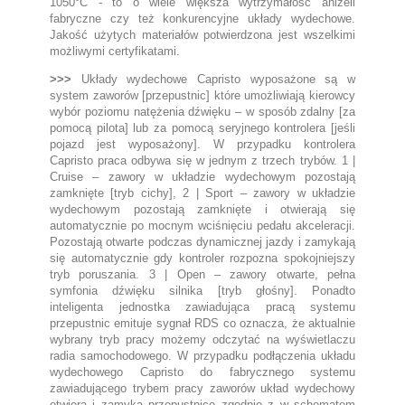
1050°C - to o wiele większa wytrzymałość aniżeli
fabryczne czy też konkurencyjne układy wydechowe.
Jakość użytych materiałów potwierdzona jest wszelkimi
możliwymi certyfikatami.
>>>
Układy wydechowe Capristo wyposażone są w
system zaworów [przepustnic] które umożliwiają kierowcy
wybór poziomu natężenia dźwięku – w sposób zdalny [za
pomocą pilota] lub za pomocą seryjnego kontrolera [jeśli
pojazd jest wyposażony]. W przypadku kontrolera
Capristo praca odbywa się w jednym z trzech trybów. 1 |
Cruise – zawory w układzie wydechowym pozostają
zamknięte [tryb cichy], 2 | Sport – zawory w układzie
wydechowym pozostają zamknięte i otwierają się
automatycznie po mocnym wciśnięciu pedału akceleracji.
Pozostają otwarte podczas dynamicznej jazdy i zamykają
się automatycznie gdy kontroler rozpozna spokojniejszy
tryb poruszania. 3 | Open – zawory otwarte, pełna
symfonia dźwięku silnika [tryb głośny]. Ponadto
inteligenta jednostka zawiadująca pracą systemu
przepustnic emituje sygnał RDS co oznacza, że aktualnie
wybrany tryb pracy możemy odczytać na wyświetlaczu
radia samochodowego. W przypadku podłączenia układu
wydechowego Capristo do fabrycznego systemu
zawiadującego trybem pracy zaworów układ wydechowy
otwiera i zamyka przepustnice zgodnie z w schematem