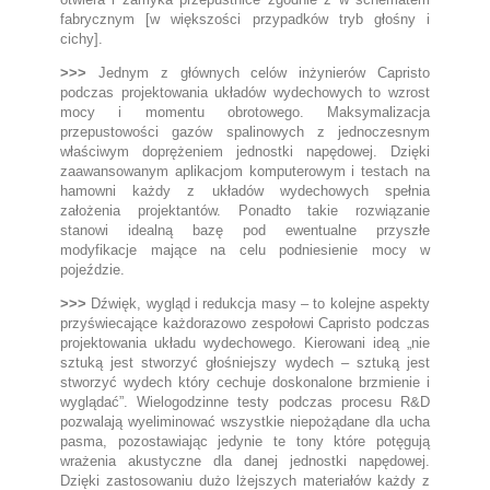
fabrycznym [w większości przypadków tryb głośny i
cichy].
>>>
Jednym z głównych celów inżynierów Capristo
podczas projektowania układów wydechowych to wzrost
mocy i momentu obrotowego. Maksymalizacja
przepustowości gazów spalinowych z jednoczesnym
właściwym doprężeniem jednostki napędowej. Dzięki
zaawansowanym aplikacjom komputerowym i testach na
hamowni każdy z układów wydechowych spełnia
założenia projektantów. Ponadto takie rozwiązanie
stanowi idealną bazę pod ewentualne przyszłe
modyfikacje mające na celu podniesienie mocy w
pojeździe.
>>>
Dźwięk, wygląd i redukcja masy – to kolejne aspekty
przyświecające każdorazowo zespołowi Capristo podczas
projektowania układu wydechowego. Kierowani ideą „nie
sztuką jest stworzyć głośniejszy wydech – sztuką jest
stworzyć wydech który cechuje doskonalone brzmienie i
wyglądać”. Wielogodzinne testy podczas procesu R&D
pozwalają wyeliminować wszystkie niepożądane dla ucha
pasma, pozostawiając jedynie te tony które potęgują
wrażenia akustyczne dla danej jednostki napędowej.
Dzięki zastosowaniu dużo lżejszych materiałów każdy z