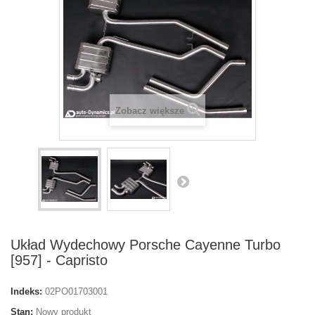
Zobacz większe
Układ Wydechowy Porsche Cayenne Turbo
[957] - Capristo
Indeks:
02PO01703001
Stan:
Nowy produkt