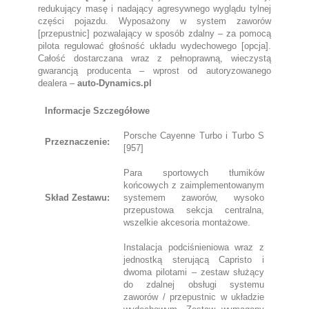
redukujący masę i nadający agresywnego wyglądu tylnej
części pojazdu. Wyposażony w system zaworów
[przepustnic] pozwalający w sposób zdalny – za pomocą
pilota regulować głośność układu wydechowego [opcja].
Całość dostarczana wraz z pełnoprawną, wieczystą
gwarancją producenta – wprost od autoryzowanego
dealera –
auto-Dynamics.pl
Informacje Szczegółowe
Porsche Cayenne Turbo i Turbo S
Przeznaczenie:
[957]
Para sportowych tłumików
końcowych z zaimplementowanym
Skład Zestawu:
systemem zaworów, wysoko
przepustowa sekcja centralna,
wszelkie akcesoria montażowe.
Instalacja podciśnieniowa wraz z
jednostką sterującą Capristo i
dwoma pilotami – zestaw służący
do zdalnej obsługi systemu
zaworów / przepustnic w układzie