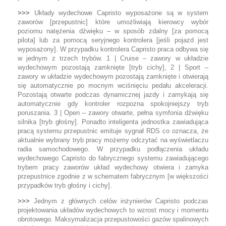
>>>
Układy wydechowe Capristo wyposażone są w system
zaworów [przepustnic] które umożliwiają kierowcy wybór
poziomu natężenia dźwięku – w sposób zdalny [za pomocą
pilota] lub za pomocą seryjnego kontrolera [jeśli pojazd jest
wyposażony]. W przypadku kontrolera Capristo praca odbywa się
w jednym z trzech trybów. 1 | Cruise – zawory w układzie
wydechowym pozostają zamknięte [tryb cichy], 2 | Sport –
zawory w układzie wydechowym pozostają zamknięte i otwierają
się automatycznie po mocnym wciśnięciu pedału akceleracji.
Pozostają otwarte podczas dynamicznej jazdy i zamykają się
automatycznie gdy kontroler rozpozna spokojniejszy tryb
poruszania. 3 | Open – zawory otwarte, pełna symfonia dźwięku
silnika [tryb głośny]. Ponadto inteligenta jednostka zawiadująca
pracą systemu przepustnic emituje sygnał RDS co oznacza, że
aktualnie wybrany tryb pracy możemy odczytać na wyświetlaczu
radia samochodowego. W przypadku podłączenia układu
wydechowego Capristo do fabrycznego systemu zawiadującego
trybem pracy zaworów układ wydechowy otwiera i zamyka
przepustnice zgodnie z w schematem fabrycznym [w większości
przypadków tryb głośny i cichy].
>>>
Jednym z głównych celów inżynierów Capristo podczas
projektowania układów wydechowych to wzrost mocy i momentu
obrotowego. Maksymalizacja przepustowości gazów spalinowych