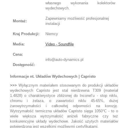
własnego wykonania kolektorów
wydechowych.
Zapewniamy możliwość profesjonalnej
Montaż:
instalacji
Kraj Produkcji:
Niemcy
Media:
Video - Soundfile
Cena:
info@auto-dynamics.pl
Dostępność:
Informacje nt. Układów Wydechowych | Capristo
>>>
Wyłącznym materiałem stosowanym do produkcji układów
wydechowych Capristo jest stal nierdzewna T309 (materiał
1.4828) o charakterystyce zbliżonej do Inconel’u - stop niklu,
chromu i żelaza, o zawartości niklu 45-65%, dużej
żarowytrzymałości i całkowitej odporności na korozję.
Wytrzymałość termiczna układów Capristo sięga 1050°C - to o
wiele większa wytrzymałość aniżeli fabryczne czy też
konkurencyjne układy wydechowe. Jakość użytych materiałów
potwierdzona jest wszelkimi możliwymi certyfikatami.