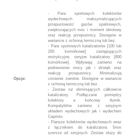
- Para sportowych kolektorów
wydechowych maksymalizujących
przepustowość gazów spalinowych,
zwiększających moc i moment obrotowy
oraz reakcję przepustnicy. Dostępne w
wariancie z ochroną termiczną lub bez.
- Para sportowych katalizatorów [100 lub
200 komórkowe] zastępujących
restrykcyjne, seryjne katalizatory [800
komórkowe]. Wpływają zarówno na
podniesienie mocy jak i dźwięk oraz
reakcję przepustnicy. Minimalizują
Opcje:
ciśnienie zwrotne. Dostępne w wariancie
z ochroną termiczną lub bez.
- Zestaw rur eliminujących całkowicie
katalizatory. Podłączane pomiędzy
kolektory a końcowy tłumik.
Kompatybilne zarówno z seryjnym
układem wydechowych jak i wydechem
Capristo.
- Flansze kolektorów wydechowych wraz
z łącznikiem do katalizatora. 5mm
szersze od seryjnych. Zestaw służy do