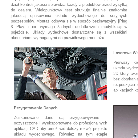
dział kontroli jakości sprawdza każdy z produktów przed wysyłką
do dealera. Wielopunktowy test skutkuje finalnie znakomitą
jakością spasowania układu wydechowego do seryjnych
podzespołów. Montaż odbywa się w sposób bezinwazyjny [Plug
& Play] i nie wymaga żadnych dodatkowych modyfikacji w
pojeździe. Układy wydechowe dostarczane są z wszelkimi
akcesoriami wymaganymi do prawidłowego montażu.
Laserowe Ws
Pierwszy kr
układu wydec
3D który two
bez dotykani
rozpoczęcia 
aplikacjach 
Przygotowanie Danych
Zeskanowane dane są przygotowywane –
oczyszczone i wyeksportowane do profesjonalnych
aplikacji CAD aby umożliwić dalszy rozwój projektu
układu wydechowego. Również na tym etapie