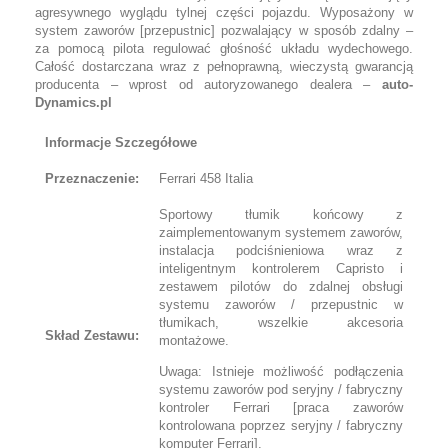
agresywnego wyglądu tylnej części pojazdu. Wyposażony w
system zaworów [przepustnic] pozwalający w sposób zdalny –
za pomocą pilota regulować głośność układu wydechowego.
Całość dostarczana wraz z pełnoprawną, wieczystą gwarancją
producenta – wprost od autoryzowanego dealera –
auto-
Dynamics.pl
Informacje Szczegółowe
Przeznaczenie:
Ferrari 458 Italia
Sportowy tłumik końcowy z
zaimplementowanym systemem zaworów,
instalacja podciśnieniowa wraz z
inteligentnym kontrolerem Capristo i
zestawem pilotów do zdalnej obsługi
systemu zaworów / przepustnic w
tłumikach, wszelkie akcesoria
Skład Zestawu:
montażowe.
Uwaga: Istnieje możliwość podłączenia
systemu zaworów pod seryjny / fabryczny
kontroler Ferrari [praca zaworów
kontrolowana poprzez seryjny / fabryczny
komputer Ferrari].