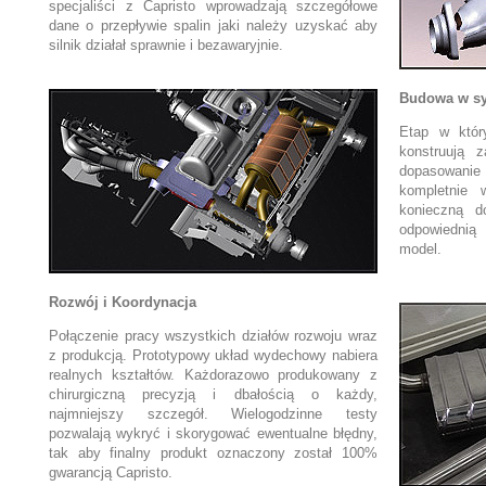
specjaliści z Capristo wprowadzają szczegółowe
dane o przepływie spalin jaki należy uzyskać aby
silnik działał sprawnie i bezawaryjnie.
Budowa w s
Etap w któr
konstruują z
dopasowan
kompletnie 
konieczną d
odpowiednią 
model.
Rozwój i Koordynacja
Połączenie pracy wszystkich działów rozwoju wraz
z produkcją. Prototypowy układ wydechowy nabiera
realnych kształtów. Każdorazowo produkowany z
chirurgiczną precyzją i dbałością o każdy,
najmniejszy szczegół. Wielogodzinne testy
pozwalają wykryć i skorygować ewentualne błędny,
tak aby finalny produkt oznaczony został 100%
gwarancją Capristo.