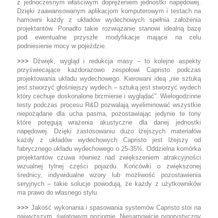
z jednoczesnym właściwym doprężeniem jednostki napędowej.
Dzięki zaawansowanym aplikacjom komputerowym i testach na
hamowni każdy z układów wydechowych spełnia założenia
projektantów. Ponadto takie rozwiązanie stanowi idealną bazę
pod ewentualne przyszłe modyfikacje mające na celu
podniesienie mocy w pojeździe.
>>>
Dźwięk, wygląd i redukcja masy – to kolejne aspekty
przyświecające każdorazowo zespołowi Capristo podczas
projektowania układu wydechowego. Kierowani ideą „nie sztuką
jest stworzyć głośniejszy wydech – sztuką jest stworzyć wydech
który cechuje doskonalone brzmienie i wyglądać”. Wielogodzinne
testy podczas procesu R&D pozwalają wyeliminować wszystkie
niepożądane dla ucha pasma, pozostawiając jedynie te tony
które potęgują wrażenia akustyczne dla danej jednostki
napędowej. Dzięki zastosowaniu dużo lżejszych materiałów
każdy z układów wydechowych Capristo jest lżejszy od
fabrycznego układu wydechowego o 25-35%. Oddzielna komórka
projektantów czuwa również nad zwiększeniem atrakcyjności
wizualnej tylnej części pojazdu. Końcówki o zwiększonej
średnicy, indywidualne wzory lub możliwość pozostawienia
seryjnych – takie solucje powodują, że każdy z użytkowników
ma prawo do własnego stylu.
>>>
Jakość wykonania i spasowania systemów Capristo stoi na
najwyższym, światowym poziomie. Niesamowicie rygorystyczny