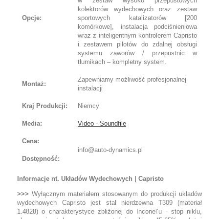
w zestaw wysoko przepustowych
kolektorów wydechowych oraz zestaw
Opcje:
sportowych katalizatorów [200
komórkowe], instalacja podciśnieniowa
wraz z inteligentnym kontrolerem Capristo
i zestawem pilotów do zdalnej obsługi
systemu zaworów / przepustnic w
tłumikach – kompletny system.
Zapewniamy możliwość profesjonalnej
Montaż:
instalacji
Kraj Produkcji:
Niemcy
Media:
Video - Soundfile
Cena:
info@auto-dynamics.pl
Dostępność:
Informacje nt. Układów Wydechowych | Capristo
>>>
Wyłącznym materiałem stosowanym do produkcji układów
wydechowych Capristo jest stal nierdzewna T309 (materiał
1.4828) o charakterystyce zbliżonej do Inconel’u - stop niklu,