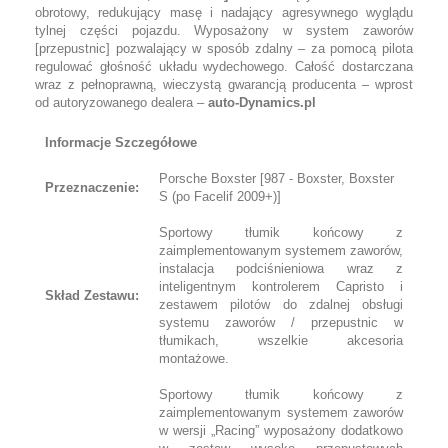
obrotowy, redukujący masę i nadający agresywnego wyglądu
tylnej części pojazdu. Wyposażony w system zaworów
[przepustnic] pozwalający w sposób zdalny – za pomocą pilota
regulować głośność układu wydechowego. Całość dostarczana
wraz z pełnoprawną, wieczystą gwarancją producenta – wprost
od autoryzowanego dealera –
auto-Dynamics.pl
Informacje Szczegółowe
Porsche Boxster [987 - Boxster, Boxster
Przeznaczenie:
S (po Facelif 2009+)]
Sportowy tłumik końcowy z
zaimplementowanym systemem zaworów,
instalacja podciśnieniowa wraz z
inteligentnym kontrolerem Capristo i
Skład Zestawu:
zestawem pilotów do zdalnej obsługi
systemu zaworów / przepustnic w
tłumikach, wszelkie akcesoria
montażowe.
Sportowy tłumik końcowy z
zaimplementowanym systemem zaworów
w wersji „Racing” wyposażony dodatkowo