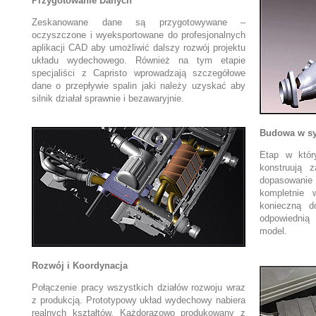
Przygotowanie Danych
Zeskanowane dane są przygotowywane –
oczyszczone i wyeksportowane do profesjonalnych
aplikacji CAD aby umożliwić dalszy rozwój projektu
układu wydechowego. Również na tym etapie
specjaliści z Capristo wprowadzają szczegółowe
dane o przepływie spalin jaki należy uzyskać aby
silnik działał sprawnie i bezawaryjnie.
Budowa w s
Etap w któr
konstruują z
dopasowan
kompletnie 
konieczną d
odpowiednią 
model.
Rozwój i Koordynacja
Połączenie pracy wszystkich działów rozwoju wraz
z produkcją. Prototypowy układ wydechowy nabiera
realnych kształtów. Każdorazowo produkowany z