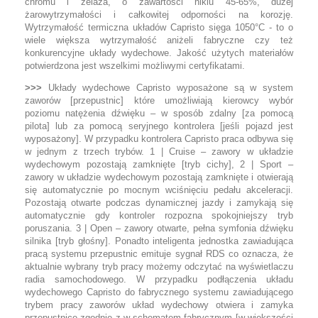
chromu i żelaza, o zawartości niklu 45-65%, dużej
żarowytrzymałości i całkowitej odporności na korozję.
Wytrzymałość termiczna układów Capristo sięga 1050°C - to o
wiele większa wytrzymałość aniżeli fabryczne czy też
konkurencyjne układy wydechowe. Jakość użytych materiałów
potwierdzona jest wszelkimi możliwymi certyfikatami.
>>>
Układy wydechowe Capristo wyposażone są w system
zaworów [przepustnic] które umożliwiają kierowcy wybór
poziomu natężenia dźwięku – w sposób zdalny [za pomocą
pilota] lub za pomocą seryjnego kontrolera [jeśli pojazd jest
wyposażony]. W przypadku kontrolera Capristo praca odbywa się
w jednym z trzech trybów. 1 | Cruise – zawory w układzie
wydechowym pozostają zamknięte [tryb cichy], 2 | Sport –
zawory w układzie wydechowym pozostają zamknięte i otwierają
się automatycznie po mocnym wciśnięciu pedału akceleracji.
Pozostają otwarte podczas dynamicznej jazdy i zamykają się
automatycznie gdy kontroler rozpozna spokojniejszy tryb
poruszania. 3 | Open – zawory otwarte, pełna symfonia dźwięku
silnika [tryb głośny]. Ponadto inteligenta jednostka zawiadująca
pracą systemu przepustnic emituje sygnał RDS co oznacza, że
aktualnie wybrany tryb pracy możemy odczytać na wyświetlaczu
radia samochodowego. W przypadku podłączenia układu
wydechowego Capristo do fabrycznego systemu zawiadującego
trybem pracy zaworów układ wydechowy otwiera i zamyka
przepustnice zgodnie z w schematem fabrycznym [w większości