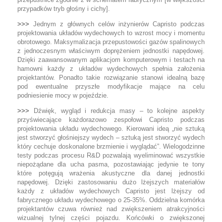
przypadków tryb głośny i cichy].
>>>
Jednym z głównych celów inżynierów Capristo podczas
projektowania układów wydechowych to wzrost mocy i momentu
obrotowego. Maksymalizacja przepustowości gazów spalinowych
z jednoczesnym właściwym doprężeniem jednostki napędowej.
Dzięki zaawansowanym aplikacjom komputerowym i testach na
hamowni każdy z układów wydechowych spełnia założenia
projektantów. Ponadto takie rozwiązanie stanowi idealną bazę
pod ewentualne przyszłe modyfikacje mające na celu
podniesienie mocy w pojeździe.
>>>
Dźwięk, wygląd i redukcja masy – to kolejne aspekty
przyświecające każdorazowo zespołowi Capristo podczas
projektowania układu wydechowego. Kierowani ideą „nie sztuką
jest stworzyć głośniejszy wydech – sztuką jest stworzyć wydech
który cechuje doskonalone brzmienie i wyglądać”. Wielogodzinne
testy podczas procesu R&D pozwalają wyeliminować wszystkie
niepożądane dla ucha pasma, pozostawiając jedynie te tony
które potęgują wrażenia akustyczne dla danej jednostki
napędowej. Dzięki zastosowaniu dużo lżejszych materiałów
każdy z układów wydechowych Capristo jest lżejszy od
fabrycznego układu wydechowego o 25-35%. Oddzielna komórka
projektantów czuwa również nad zwiększeniem atrakcyjności
wizualnej tylnej części pojazdu. Końcówki o zwiększonej