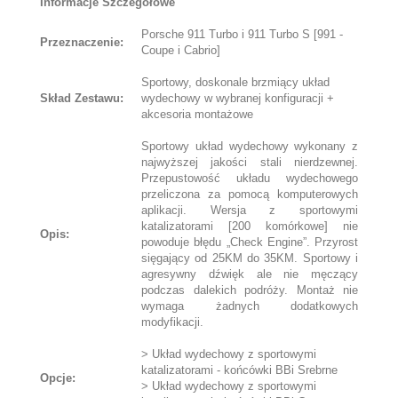
Informacje Szczegółowe
Porsche 911 Turbo i 911 Turbo S [991 -
Przeznaczenie:
Coupe i Cabrio]
Sportowy, doskonale brzmiący układ
Skład Zestawu:
wydechowy w wybranej konfiguracji +
akcesoria montażowe
Sportowy układ wydechowy wykonany z
najwyższej jakości stali nierdzewnej.
Przepustowość układu wydechowego
przeliczona za pomocą komputerowych
aplikacji. Wersja z sportowymi
katalizatorami [200 komórkowe] nie
Opis:
powoduje błędu „Check Engine”. Przyrost
sięgający od 25KM do 35KM. Sportowy i
agresywny dźwięk ale nie męczący
podczas dalekich podróży. Montaż nie
wymaga żadnych dodatkowych
modyfikacji.
> Układ wydechowy z sportowymi
katalizatorami - końcówki BBi Srebrne
Opcje:
> Układ wydechowy z sportowymi