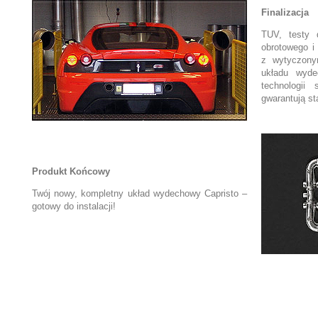
Finalizacja
TUV, testy 
obrotowego i
z wytyczony
układu wyd
technologii
gwarantują s
Produkt Końcowy
Twój nowy, kompletny układ wydechowy Capristo –
gotowy do instalacji!