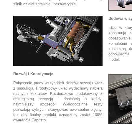
silnik działał sprawnie i bezawaryjnie.
Budowa w s
Etap w któr
konstruują z
dopasowan
kompletnie 
konieczną d
odpowiednią 
model.
Rozwój i Koordynacja
Połączenie pracy wszystkich działów rozwoju wraz
z produkcją. Prototypowy układ wydechowy nabiera
realnych kształtów. Każdorazowo produkowany z
chirurgiczną precyzją i dbałością o każdy,
najmniejszy szczegół. Wielogodzinne testy
pozwalają wykryć i skorygować ewentualne błędny,
tak aby finalny produkt oznaczony został 100%
gwarancją Capristo.