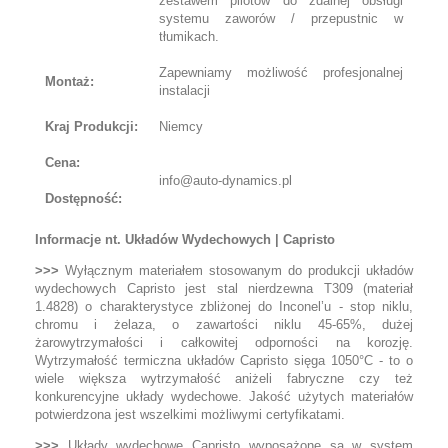
zestawem pilotów do zdalnej obsługi
systemu zaworów / przepustnic w
tłumikach.
Zapewniamy możliwość profesjonalnej
Montaż:
instalacji
Kraj Produkcji:
Niemcy
Cena:
info@auto-dynamics.pl
Dostępność:
Informacje nt. Układów Wydechowych | Capristo
>>>
Wyłącznym materiałem stosowanym do produkcji układów
wydechowych Capristo jest stal nierdzewna T309 (materiał
1.4828) o charakterystyce zbliżonej do Inconel’u - stop niklu,
chromu i żelaza, o zawartości niklu 45-65%, dużej
żarowytrzymałości i całkowitej odporności na korozję.
Wytrzymałość termiczna układów Capristo sięga 1050°C - to o
wiele większa wytrzymałość aniżeli fabryczne czy też
konkurencyjne układy wydechowe. Jakość użytych materiałów
potwierdzona jest wszelkimi możliwymi certyfikatami.
>>>
Układy wydechowe Capristo wyposażone są w system