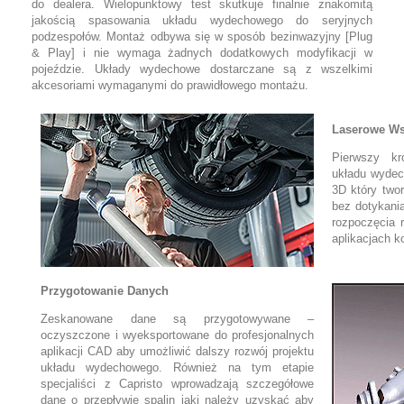
do dealera. Wielopunktowy test skutkuje finalnie znakomitą
jakością spasowania układu wydechowego do seryjnych
podzespołów. Montaż odbywa się w sposób bezinwazyjny [Plug
& Play] i nie wymaga żadnych dodatkowych modyfikacji w
pojeździe. Układy wydechowe dostarczane są z wszelkimi
akcesoriami wymaganymi do prawidłowego montażu.
Laserowe Ws
Pierwszy kr
układu wydec
3D który two
bez dotykani
rozpoczęcia 
aplikacjach 
Przygotowanie Danych
Zeskanowane dane są przygotowywane –
oczyszczone i wyeksportowane do profesjonalnych
aplikacji CAD aby umożliwić dalszy rozwój projektu
układu wydechowego. Również na tym etapie
specjaliści z Capristo wprowadzają szczegółowe
dane o przepływie spalin jaki należy uzyskać aby