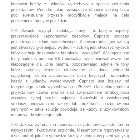
hamowni każdy z układów wydechowych spełnia założenia
projektantów. Ponadto takie rozwiązanie stanowi idealną bazę
pod ewentualne przyszłe modyfikacje mające na celu
podniesienie mocy w pojeździe.
>>>
Dźwięk, wygląd i redukcja masy – to kolejne aspekty
przyświecające każdorazowo zespołowi Capristo podczas
projektowania układu wydechowego. Kierowani ideą „nie sztuką
jest stworzyć głośniejszy wydech – sztuką jest stworzyć wydech
który cechuje doskonalone brzmienie i wyglądać”. Wielogodzinne
testy podczas procesu R&D pozwalają wyeliminować wszystkie
niepożądane dla ucha pasma, pozostawiając jedynie te tony
które potęgują wrażenia akustyczne dla danej jednostki
napędowej. Dzięki zastosowaniu dużo lżejszych materiałów
każdy z układów wydechowych Capristo jest lżejszy od
fabrycznego układu wydechowego o 25-35%. Oddzielna komórka
projektantów czuwa również nad zwiększeniem atrakcyjności
wizualnej tylnej części pojazdu. Końcówki o zwiększonej
średnicy, indywidualne wzory lub możliwość pozostawienia
seryjnych – takie solucje powodują, że każdy z użytkowników
ma prawo do własnego stylu.
>>>
Jakość wykonania i spasowania systemów Capristo stoi na
najwyższym, światowym poziomie. Niesamowicie rygorystyczny
dział kontroli jakości sprawdza każdy z produktów przed wysyłką