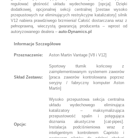
regulować głośność układu wydechowego [opcja]. Dzięki
dodatkowej, opcjonalnej sekcji centralnej [zestaw wysoko
przepustowych rur eliminujących restrykcyjne katalizatory] silnik
V12 nabiera prawdziwego brzmienia! Całość dostarczana wraz z
pełnoprawną, wieczystą gwarancją producenta – wprost od
autoryzowanego dealera –
auto-Dynamics.pl
Informacje Szczegółowe
Przeznaczenie:
Aston Martin Vantage [V8 i V12]
Sportowy tłumik końcowy z
zaimplementowanym systemem zaworów
Skład Zestawu:
[praca zaworów kontrolowana poprzez
seryjny / fabryczny komputer Aston
Martin]
Wysoko przepustowa sekcja centralna
układu wydechowego eliminująca
katalizatory – maksymalizująca
przepustowość spalin i potęgująca
doznania akustyczne [cat-pipes].
Opcje:
Instalacja podciśnieniowa wraz z
inteligentnym kontrolerem Capristo i