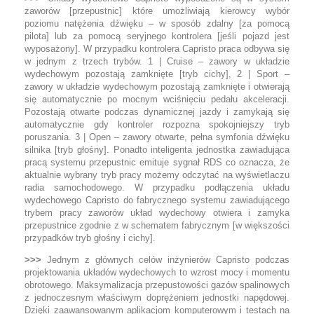
zaworów [przepustnic] które umożliwiają kierowcy wybór
poziomu natężenia dźwięku – w sposób zdalny [za pomocą
pilota] lub za pomocą seryjnego kontrolera [jeśli pojazd jest
wyposażony]. W przypadku kontrolera Capristo praca odbywa się
w jednym z trzech trybów. 1 | Cruise – zawory w układzie
wydechowym pozostają zamknięte [tryb cichy], 2 | Sport –
zawory w układzie wydechowym pozostają zamknięte i otwierają
się automatycznie po mocnym wciśnięciu pedału akceleracji.
Pozostają otwarte podczas dynamicznej jazdy i zamykają się
automatycznie gdy kontroler rozpozna spokojniejszy tryb
poruszania. 3 | Open – zawory otwarte, pełna symfonia dźwięku
silnika [tryb głośny]. Ponadto inteligenta jednostka zawiadująca
pracą systemu przepustnic emituje sygnał RDS co oznacza, że
aktualnie wybrany tryb pracy możemy odczytać na wyświetlaczu
radia samochodowego. W przypadku podłączenia układu
wydechowego Capristo do fabrycznego systemu zawiadującego
trybem pracy zaworów układ wydechowy otwiera i zamyka
przepustnice zgodnie z w schematem fabrycznym [w większości
przypadków tryb głośny i cichy].
>>>
Jednym z głównych celów inżynierów Capristo podczas
projektowania układów wydechowych to wzrost mocy i momentu
obrotowego. Maksymalizacja przepustowości gazów spalinowych
z jednoczesnym właściwym doprężeniem jednostki napędowej.
Dzięki zaawansowanym aplikacjom komputerowym i testach na