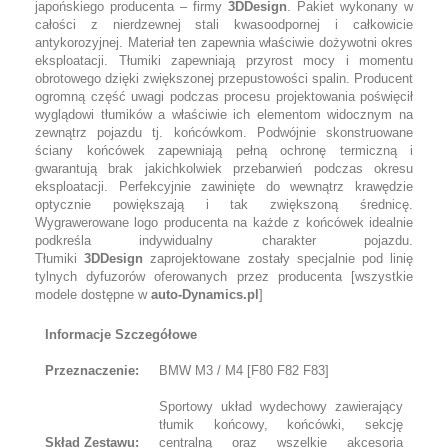
japońskiego producenta – firmy
3DDesign
. Pakiet wykonany w
całości z nierdzewnej stali kwasoodpornej i całkowicie
antykorozyjnej. Materiał ten zapewnia właściwie dożywotni okres
eksploatacji. Tłumiki zapewniają przyrost mocy i momentu
obrotowego dzięki zwiększonej przepustowości spalin. Producent
ogromną część uwagi podczas procesu projektowania poświęcił
wyglądowi tłumików a właściwie ich elementom widocznym na
zewnątrz pojazdu tj. końcówkom. Podwójnie skonstruowane
ściany końcówek zapewniają pełną ochronę termiczną i
gwarantują brak jakichkolwiek przebarwień podczas okresu
eksploatacji. Perfekcyjnie zawinięte do wewnątrz krawędzie
optycznie powiększają i tak zwiększoną średnicę.
Wygrawerowane logo producenta na każde z końcówek idealnie
podkreśla indywidualny charakter pojazdu.
Tłumiki
3DDesign
zaprojektowane zostały specjalnie pod linię
tylnych dyfuzorów oferowanych przez producenta [wszystkie
modele dostępne w
auto-Dynamics.pl
]
Informacje Szczegółowe
Przeznaczenie:
BMW M3 / M4 [F80 F82 F83]
Sportowy układ wydechowy zawierający
tłumik końcowy, końcówki, sekcję
Skład Zestawu:
centralną oraz wszelkie akcesoria