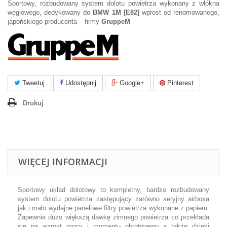
Sportowy, rozbudowany system dolotu powietrza wykonany z włókna
węglowego, dedykowany do
BMW 1M [E82]
wprost od renomowanego,
japońskiego producenta – firmy
GruppeM
Tweetuj
Udostępnij
Google+
Pinterest
Drukuj
WIĘCEJ INFORMACJI
Sportowy układ dolotowy to kompletny, bardzo rozbudowany
system dolotu powietrza zastępujący zarówno seryjny airboxa
jak i mało wydajne panelowe filtry powietrza wykonane z papieru.
Zapewnia dużo większą dawkę zimnego powietrza co przekłada
się na wzrost mocy i momentu obrotowego a także dzięki