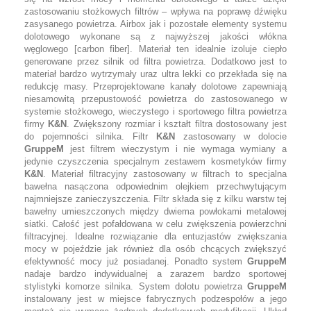
zastosowaniu stożkowych filtrów – wpływa na poprawę dźwięku
zasysanego powietrza. Airbox jak i pozostałe elementy systemu
dolotowego wykonane są z najwyższej jakości włókna
węglowego [carbon fiber]. Materiał ten idealnie izoluje ciepło
generowane przez silnik od filtra powietrza. Dodatkowo jest to
materiał bardzo wytrzymały uraz ultra lekki co przekłada się na
redukcję masy. Przeprojektowane kanały dolotowe zapewniają
niesamowitą przepustowość powietrza do zastosowanego w
systemie stożkowego, wieczystego i sportowego filtra powietrza
firmy
K&N
. Zwiększony rozmiar i kształt filtra dostosowany jest
do pojemności silnika. Filtr
K&N
zastosowany w dolocie
GruppeM
jest filtrem wieczystym i nie wymaga wymiany a
jedynie czyszczenia specjalnym zestawem kosmetyków firmy
K&N
. Materiał filtracyjny zastosowany w filtrach to specjalna
bawełna nasączona odpowiednim olejkiem przechwytującym
najmniejsze zanieczyszczenia. Filtr składa się z kilku warstw tej
bawełny umieszczonych między dwiema powłokami metalowej
siatki. Całość jest pofałdowana w celu zwiększenia powierzchni
filtracyjnej. Idealne rozwiązanie dla entuzjastów zwiększania
mocy w pojeździe jak również dla osób chcących zwiększyć
efektywność mocy już posiadanej. Ponadto system
GruppeM
nadaje bardzo indywidualnej a zarazem bardzo sportowej
stylistyki komorze silnika. System dolotu powietrza
GruppeM
instalowany jest w miejsce fabrycznych podzespołów a jego