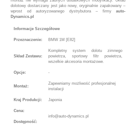
montaż nie wymaga żadnych dodatkowych modyfikacji. Układ
dolotowy dostarczany jest jako nowy, oryginalnie zapakowany –
wprost od autoryzowanego dystrybutora – firmy
auto-
Dynamics.pl
Informacje Szczegółowe
Przeznaczenie:
BMW 1M [E82]
Kompletny system dolotu zimnego
Skład Zestawu:
powietrza, sportowy filtr powietrza,
wszelkie akcesoria montażowe.
Opcje:
-
Zapewniamy możliwość profesjonalnej
Montaż:
instalacji
Kraj Produkcji:
Japonia
Cena:
info@auto-dynamics.pl
Dostępność: