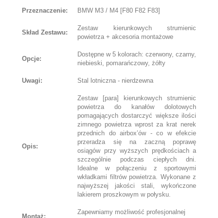
Przeznaczenie:
BMW M3 / M4 [F80 F82 F83]
Zestaw kierunkowych strumienic
Skład Zestawu:
powietrza + akcesoria montażowe
Dostępne w 5 kolorach: czerwony, czarny,
Opcje:
niebieski, pomarańczowy, żółty
Uwagi:
Stal lotniczna - nierdzewna
Zestaw [para] kierunkowych strumienic
powietrza do kanałów dolotowych
pomagających dostarczyć większe ilości
zimnego powietrza wprost za krat nerek
przednich do airbox’ów - co w efekcie
przeradza się na zaczną poprawę
Opis:
osiągów przy wyższych prędkościach a
szczególnie podczas ciepłych dni.
Idealne w połączeniu z sportowymi
wkładkami filtrów powietrza. Wykonane z
najwyższej jakości stali, wykończone
lakierem proszkowym w połysku.
Zapewniamy możliwość profesjonalnej
Montaż: