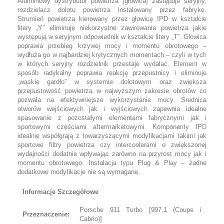
Aluminiowy dystrybutor powietrza [głowica] zastępuje seryjny,
rozdzielacz dolotu powietrza instalowany przez fabrykę.
Strumień powietrza kierowany przez głowicę IPD w kształcie
litery „Y” eliminuje niekorzystne zawirowania powietrza jakie
występują w seryjnym odpowiednik w kształcie litery „T”. Głowica
poprawia przebieg krzywej mocy i momentu obrotowego –
wydłuża go w najbardziej krytycznych momentach – czyli w tych
w których seryjny rozdzielnik przestaje wydalać. Element w
sposób radykalny poprawia reakcję przepustnicy i eliminuje
„wąskie gardło” w systemie dolotowym oraz zwiększa
przepustowość powietrza w najwyższym zakresie obrotów co
pozwala na efektywniejsze wykorzystanie mocy. Średnica
otworów wejściowych jak i wyjściowych zapewnia idealne
spasowanie z pozostałymi elementami fabrycznymi jak i
sportowymi częściami aftermarketowymi. Komponenty IPD
idealnie współgrają z towarzyszącymi modyfikacjami takimi jak
sportowe filtry powietrza czy intercoolerami o zwiększonej
wydajności dodatnie wpływając zarówno na przyrost mocy jak i
momentu obrotowego. Instalacja typu Plug & Play – żadne
dodatkowe modyfikacje nie są wymagane.
Informacje Szczegółowe
Porsche 911 Turbo [997.1 (Coupe i
Przeznaczenie:
Cabrio)]