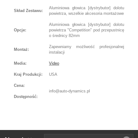
Aluminiowa głowica [dystrybutor] dolotu
Skład Zestawu:
powietrza, wszelkie akcesoria montażowe
Aluminiowa głowica [dystrybutor] dolotu
Opcje:
powietrza "Competition" pod przepustnicę
o średnicy 82mm
Zapewniamy możliwość profesjonalnej
Montaż:
instalacji
Media:
Video
Kraj Produkcji:
USA
Cena:
info@auto-dynamics.pl
Dostępność: