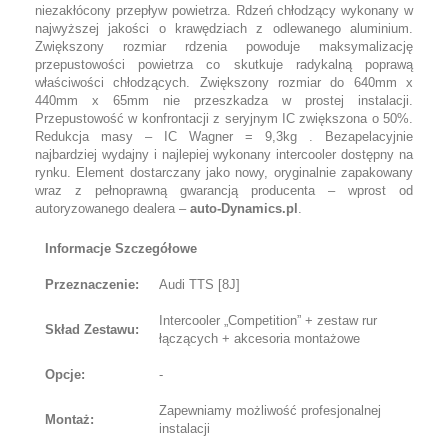
niezakłócony przepływ powietrza. Rdzeń chłodzący wykonany w
najwyższej jakości o krawędziach z odlewanego aluminium.
Zwiększony rozmiar rdzenia powoduje maksymalizację
przepustowości powietrza co skutkuje radykalną poprawą
właściwości chłodzących. Zwiększony rozmiar do 640mm x
440mm x 65mm nie przeszkadza w prostej instalacji.
Przepustowość w konfrontacji z seryjnym IC zwiększona o 50%.
Redukcja masy – IC Wagner = 9,3kg . Bezapelacyjnie
najbardziej wydajny i najlepiej wykonany intercooler dostępny na
rynku. Element dostarczany jako nowy, oryginalnie zapakowany
wraz z pełnoprawną gwarancją producenta – wprost od
autoryzowanego dealera –
auto-Dynamics.pl
.
Informacje Szczegółowe
Przeznaczenie:
Audi TTS [8J]
Intercooler „Competition” + zestaw rur
Skład Zestawu:
łączących + akcesoria montażowe
Opcje:
-
Zapewniamy możliwość profesjonalnej
Montaż:
instalacji