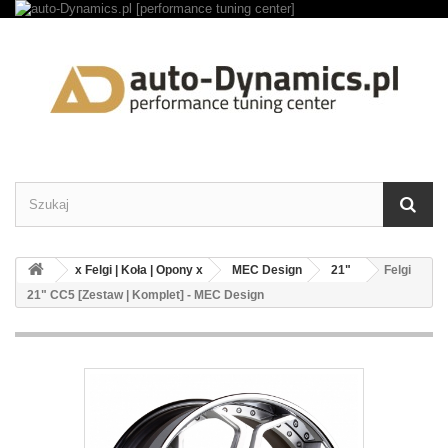
x Felgi | Koła | Opony x
MEC Design
21"
Felgi
21" CC5 [Zestaw | Komplet] - MEC Design