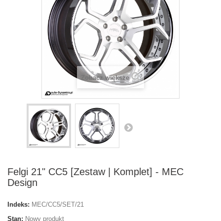
Zobacz większe
Felgi 21" CC5 [Zestaw | Komplet] - MEC
Design
Indeks:
MEC/CC5/SET/21
Stan:
Nowy produkt