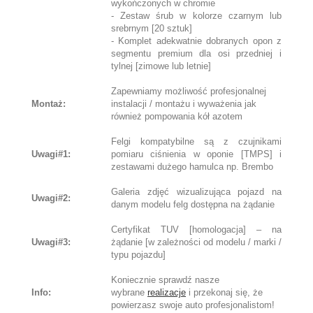
wykończonych w chromie
- Zestaw śrub w kolorze czarnym lub
srebrnym [20 sztuk]
- Komplet adekwatnie dobranych opon z
segmentu premium dla osi przedniej i
tylnej [zimowe lub letnie]
Zapewniamy możliwość profesjonalnej
Montaż:
instalacji / montażu i wyważenia jak
również pompowania kół azotem
Felgi kompatybilne są z czujnikami
Uwagi#1:
pomiaru ciśnienia w oponie [TMPS] i
zestawami dużego hamulca np. Brembo
Galeria zdjęć wizualizująca pojazd na
Uwagi#2:
danym modelu felg dostępna na żądanie
Certyfikat TUV [homologacja] – na
Uwagi#3:
żądanie [w zależności od modelu / marki /
typu pojazdu]
Koniecznie sprawdź nasze
Info:
wybrane
realizacje
i przekonaj się, że
powierzasz swoje auto profesjonalistom!