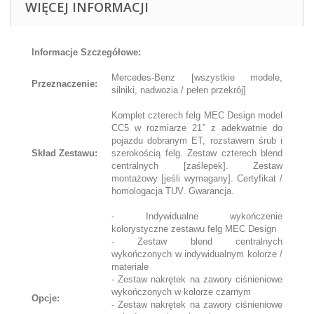
WIĘCEJ INFORMACJI
Informacje Szczegółowe:
Mercedes-Benz [wszystkie modele,
Przeznaczenie:
silniki, nadwozia / pełen przekrój]
Komplet czterech felg MEC Design model
CC5 w rozmiarze 21” z adekwatnie do
pojazdu dobranym ET, rozstawem śrub i
Skład Zestawu:
szerokością felg. Zestaw czterech blend
centralnych [zaślepek]. Zestaw
montażowy [jeśli wymagany]. Certyfikat /
homologacja TUV. Gwarancja.
- Indywidualne wykończenie
kolorystyczne zestawu felg MEC Design
- Zestaw blend centralnych
wykończonych w indywidualnym kolorze /
materiale
- Zestaw nakrętek na zawory ciśnieniowe
wykończonych w kolorze czarnym
Opcje:
- Zestaw nakrętek na zawory ciśnieniowe