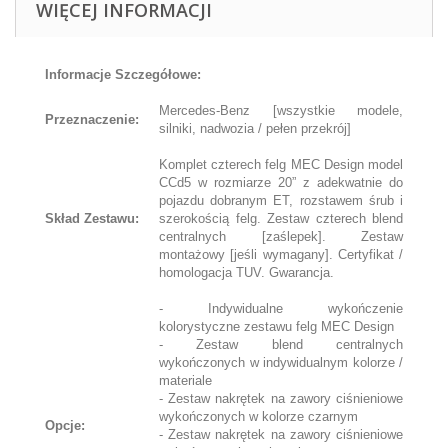
WIĘCEJ INFORMACJI
Informacje Szczegółowe:
Mercedes-Benz [wszystkie modele,
Przeznaczenie:
silniki, nadwozia / pełen przekrój]
Komplet czterech felg MEC Design model
CCd5 w rozmiarze 20” z adekwatnie do
pojazdu dobranym ET, rozstawem śrub i
Skład Zestawu:
szerokością felg. Zestaw czterech blend
centralnych [zaślepek]. Zestaw
montażowy [jeśli wymagany]. Certyfikat /
homologacja TUV. Gwarancja.
- Indywidualne wykończenie
kolorystyczne zestawu felg MEC Design
- Zestaw blend centralnych
wykończonych w indywidualnym kolorze /
materiale
- Zestaw nakrętek na zawory ciśnieniowe
wykończonych w kolorze czarnym
Opcje:
- Zestaw nakrętek na zawory ciśnieniowe