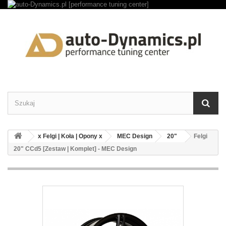
x Felgi | Koła | Opony x
MEC Design
20"
Felgi
20" CCd5 [Zestaw | Komplet] - MEC Design