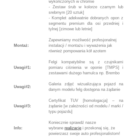
wykończonych w chromie
- Zestaw śrub w kolorze czarnym lub
srebrnym [20 sztuk]
- Komplet adekwatnie dobranych opon z
segmentu premium dla osi przedniej i
tylnej [zimowe lub letnie]
Zapewniamy możliwość profesjonalnej
Montaż:
instalacji / montażu i wyważenia jak
również pompowania kół azotem
Felgi kompatybilne są z czujnikami
Uwagi#1:
pomiaru ciśnienia w oponie [TMPS] i
zestawami dużego hamulca np. Brembo
Galeria zdjęć wizualizująca pojazd na
Uwagi#2:
danym modelu felg dostępna na żądanie
Certyfikat TUV [homologacja] – na
Uwagi#3:
żądanie [w zależności od modelu / marki /
typu pojazdu]
Koniecznie sprawdź nasze
Info:
wybrane
realizacje
i przekonaj się, że
powierzasz swoje auto profesjonalistom!