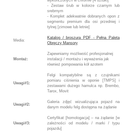
wykończonych w chromie [4 sztuki]
- Zestaw śrub w kolorze czarnym lub
srebrnym
- Komplet adekwatnie dobranych opon z
segmentu premium dla osi przedniej i
tylnej [zimowe lub letnie]
Katalog / broszura PDF - Pełna Paleta
Media:
Obręczy Mansory
Zapewniamy możliwość profesjonalnej
Montaż:
instalacji / montażu i wyważenia jak
również pompowania kół azotem
Felgi kompatybilne są z czujnikami
pomiaru ciśnienia w oponie [TMPS] i
Uwagi#1:
zestawami dużego hamulca np. Brembo,
Tarox, Movit
Galeria zdjęć wizualizująca pojazd na
Uwagi#2:
danym modelu felg dostępna na żądanie
Certyfikat [homologacja] – na żądanie [w
Uwagi#3:
zależności od modelu / marki / typu
pojazdu]