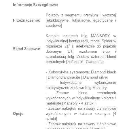
Informacje Szczegółowe:
Pojazdy z segmentu premium i wyższej
Przeznaczenie:
[ekskluzywne, luksusowe, egzotyczne i
sportowe]
Komplet czterech felg MANSORY w
indywidualnej konfiguracji, model Spider w
rozmiarze 21” z adekwatnie do pojazdu
Skład Zestawu:
dobranym ET, rozstawem śrub i
szerokością felg. Zestaw czterech blend
centralnych [zaślepek]. Gwarancja.
- Kolorystyka systemowa: Diamond black
| Diamond anthracite | Diamond silver
- Indywidualne wykończenie
kolorystyczne zestawu felg Mansory
- Zestaw blend centralnych
wykończonych w indywidualnym kolorze /
materiale [Mansory - 4 sztuki]
- Zestaw nakrętek na zawory ciśnieniowe
Opcje:
wykończonych w kolorze czarnym [4
sztuki]
- Zestaw nakrętek na zawory ciśnieniowe