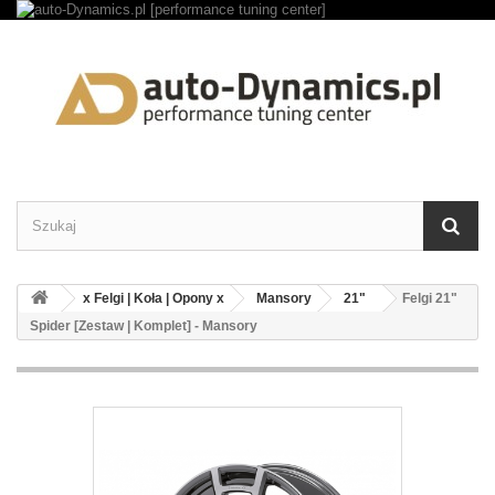
x Felgi | Koła | Opony x
Mansory
21"
Felgi 21"
Spider [Zestaw | Komplet] - Mansory