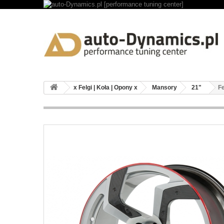
x Felgi | Koła | Opony x
Mansory
21"
Fe