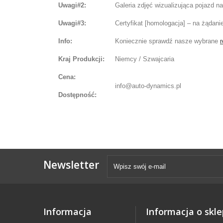
Uwagi#2:
Galeria zdjęć wizualizująca pojazd 
Uwagi#3:
Certyfikat [homologacja] – na żądani
Info:
Koniecznie sprawdź nasze wybrane
r
Kraj Produkcji:
Niemcy / Szwajcaria
Cena:
info@auto-dynamics.pl
Dostępność:
Newsletter
Informacja
Informacja o skle