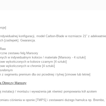
rsje]
dywidualnej konfiguracji, model Carbon-Blade w rozmiarze 21” z adekwatni
ych [zaślepek]. Gwarancja.
 Raw
yczne zestawu felg Mansory
nych w indywidualnym kolorze / materiale [Mansory - 4 sztuki]
iowe wykończonych w kolorze czarnym [4 sztuki]
iowe wykończonych w chromie [4 sztuki]
 srebrnym
z segmentu premium dla osi przedniej i tylnej [zimowe lub letnie]
eta Obręczy Mansory
 instalacji / montażu i wyważenia jak również pompowania kół azotem
pomiaru ciśnienia w oponie [TMPS] i zestawami dużego hamulca np. Brembo, 