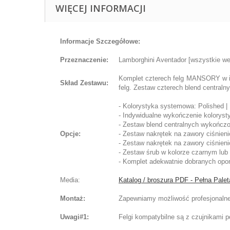
WIĘCEJ INFORMACJI
Informacje Szczegółowe:
Przeznaczenie:
Lamborghini Aventador [wszystkie we
Komplet czterech felg MANSORY w in
Skład Zestawu:
felg. Zestaw czterech blend centraln
- Kolorystyka systemowa: Polished |
- Indywidualne wykończenie koloryst
- Zestaw blend centralnych wykończo
Opcje:
- Zestaw nakrętek na zawory ciśnien
- Zestaw nakrętek na zawory ciśnien
- Zestaw śrub w kolorze czarnym lub
- Komplet adekwatnie dobranych opon 
Media:
Katalog / broszura PDF - Pełna Pal
Montaż:
Zapewniamy możliwość profesjonalnej
Uwagi#1:
Felgi kompatybilne są z czujnikami 