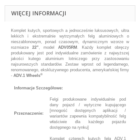
WIĘCEJ INFORMACJI
Komplet kutych, sportowych a jednocześnie luksusowych, ultra
lekkich i ekstremalnie wytrzymałych felg aluminiowych o
nieszablonowym, ponad czasowym, dynamicznym wzorze w
rozmiarze
22”
, model
ADV05RM
. Każdy komplet obręczy
produkowany jest pod indywidualne zamówienie z najwyższej
jakości kutego aluminium lotniczego przy zastosowaniu
najsurowszych standardów. Zestaw wprost od legendarnego,
renomowanego, ekskluzywnego producenta, amerykańskiej firmy
®
-
ADV.1 Wheels
Informacje Szczegółowe:
Felgi produkowane indywidualnie pod
dany pojazd / wytyczne kupującego
[mnogość dostępnych aplikacji /
Przeznaczenie:
wariantów zapewnia kompatybilność felg
właściwie dla każdego pojazdu
dostępnego na rynku]
Komplet czterech kutych felg ADV.1