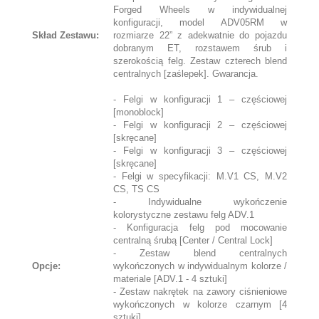
Forged Wheels w indywidualnej
konfiguracji, model ADV05RM w
Skład Zestawu:
rozmiarze 22” z adekwatnie do pojazdu
dobranym ET, rozstawem śrub i
szerokością felg. Zestaw czterech blend
centralnych [zaślepek]. Gwarancja.
- Felgi w konfiguracji 1 – częściowej
[monoblock]
- Felgi w konfiguracji 2 – częściowej
[skręcane]
- Felgi w konfiguracji 3 – częściowej
[skręcane]
- Felgi w specyfikacji: M.V1 CS, M.V2
CS, TS CS
- Indywidualne wykończenie
kolorystyczne zestawu felg ADV.1
- Konfiguracja felg pod mocowanie
centralną śrubą [Center / Central Lock]
- Zestaw blend centralnych
Opcje:
wykończonych w indywidualnym kolorze /
materiale [ADV.1 - 4 sztuki]
- Zestaw nakrętek na zawory ciśnieniowe
wykończonych w kolorze czarnym [4
sztuki]