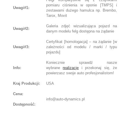
pomiaru ciśnienia w oponie [TMPS] i
Uwagi#1:
zestawami dużego hamulca np. Brembo,
Tarox, Movit
Galeria zdjęć wizualizująca pojazd na
Uwagi#2:
danym modelu felg dostępna na żądanie
Certyfikat [homologacja] – na żądanie [w
Uwagi#3:
zależności od modelu / marki / typu
pojazdu]
Koniecznie sprawdź nasze
Info:
wybrane
realizacje
i przekonaj się, że
powierzasz swoje auto profesjonalistom!
Kraj Produkcji:
USA
Cena:
info@auto-dynamics.pl
Dostępność: