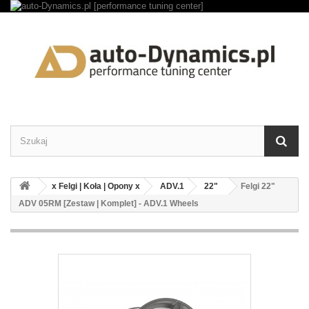
x Felgi | Koła | Opony x
ADV.1
22"
Felgi 22"
ADV 05RM [Zestaw | Komplet] - ADV.1 Wheels