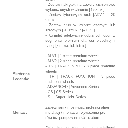
- Zestaw nakrętek na zawory ciśnieniowe
wykończonych w chromie [4 sztuki]
- Zestaw tytanowych śrub [ADV.1 – 20
sztuk]
- Zestaw śrub w kolorze czarnym lub
srebrnym [20 sztuk] / [ADV.1]
- Komplet adekwatnie dobranych opon z
segmentu premium dla osi przedniej i
tylnej [zimowe lub letnie]
- M.V1 | 1 piece premium wheels
- M.V2 | 2 piece premium wheels
- TS | TRACK SPEC - 3 piece premium
wheels
Skrócona
- TF | TRACK FUNCTION - 3 piece
Legenda:
traditional wheels
- ADVANCED | Advanced Series
- CS | CS Series
- SL | Super Light Series
Zapewniamy możliwość profesjonalnej
Montaż:
instalacji / montażu i wyważenia jak
również pompowania kół azotem
Felgi kompatybilne są z czujnikami