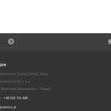
B
pie
erformance Tuning Center], Adres
ynamics.pl Sp. z o.o.
 Warszawa [Mazowieckie - Poland]
mi:
+48 516 741 846
dynamics.pl