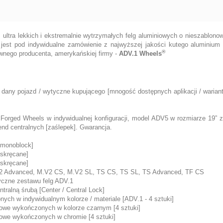
 ultra lekkich i ekstremalnie wytrzymałych felg aluminiowych o nieszab
est pod indywidualne zamówienie z najwyższej jakości kutego aluminium 
®
nego producenta, amerykańskiej firmy -
ADV.1 Wheels
 dany pojazd / wytyczne kupującego [mnogość dostępnych aplikacji / warian
 Forged Wheels w indywidualnej konfiguracji, model ADV5 w rozmiarze 19” 
end centralnych [zaślepek]. Gwarancja.
 [monoblock]
[skręcane]
[skręcane]
M.V2 Advanced, M.V2 CS, M.V2 SL, TS CS, TS SL, TS Advanced, TF CS
yczne zestawu felg ADV.1
tralną śrubą [Center / Central Lock]
ych w indywidualnym kolorze / materiale [ADV.1 - 4 sztuki]
iowe wykończonych w kolorze czarnym [4 sztuki]
iowe wykończonych w chromie [4 sztuki]