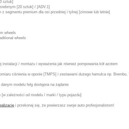
0 sztuk]
srebrnym [20 sztuk] / [ADV.1]
z segmentu premium dla osi przedniej i tylnej [zimowe lub letnie]
um wheels
ditional wheels
 instalacji / montażu i wyważenia jak również pompowania kół azotem
pomiaru ciśnienia w oponie [TMPS] i zestawami dużego hamulca np. Brembo, 
na danym modelu felg dostępna na żądanie
e [w zależności od modelu / marki / typu pojazdu]
ealizacje
i przekonaj się, że powierzasz swoje auto profesjonalistom!