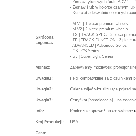
- Zestaw tytanowych śrub [ADV.1 – 2
- Zestaw śrub w kolorze czarnym lub 
- Komplet adekwatnie dobranych opon 
- M.V1 | 1 piece premium wheels
- M.V2 | 2 piece premium wheels
- TS | TRACK SPEC - 3 piece premi
Skrócona
- TF | TRACK FUNCTION - 3 piece tra
Legenda:
- ADVANCED | Advanced Series
- CS | CS Series
- SL | Super Light Series
Montaż:
Zapewniamy możliwość profesjonalnej
Uwagi#1:
Felgi kompatybilne są z czujnikami 
Uwagi#2:
Galeria zdjęć wizualizująca pojazd 
Uwagi#3:
Certyfikat [homologacja] – na żądani
Info:
Koniecznie sprawdź nasze wybrane
r
Kraj Produkcji:
USA
Cena: