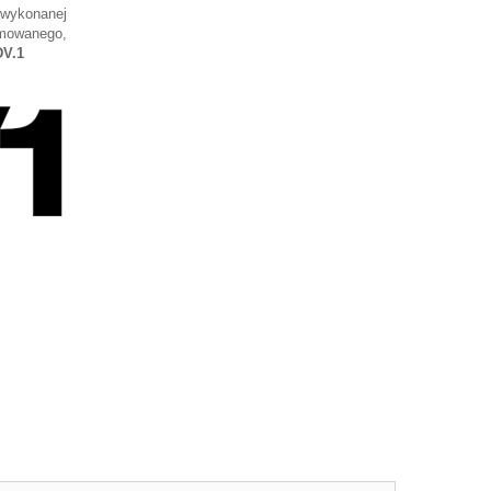
 wykonanej
omowanego,
V.1