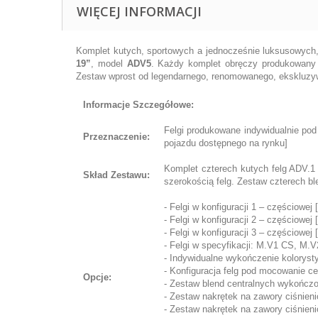
WIĘCEJ INFORMACJI
Komplet kutych, sportowych a jednocześnie luksusowych,
19”
, model
ADV5
. Każdy komplet obręczy produkowany j
Zestaw wprost od legendarnego, renomowanego, ekskluzyw
Informacje Szczegółowe:
Felgi produkowane indywidualnie pod
Przeznaczenie:
pojazdu dostępnego na rynku]
Komplet czterech kutych felg ADV.1
Skład Zestawu:
szerokością felg. Zestaw czterech bl
- Felgi w konfiguracji 1 – częściowej
- Felgi w konfiguracji 2 – częściowej 
- Felgi w konfiguracji 3 – częściowej 
- Felgi w specyfikacji: M.V1 CS, 
- Indywidualne wykończenie koloryst
- Konfiguracja felg pod mocowanie cen
Opcje:
- Zestaw blend centralnych wykończon
- Zestaw nakrętek na zawory ciśnien
- Zestaw nakrętek na zawory ciśnien