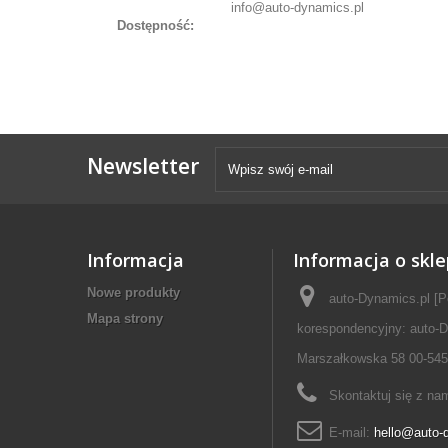
info@auto-dynamics.pl
Dostępność:
Newsletter
Informacja
Informacja o skle
Nowe produkty
auto-Dynamics.pl [P
Mapa strony
korespondencyjny: auto-D
Marszałkowska 58 00-545
Skontaktuj się z na
E-mail:
hello@auto-