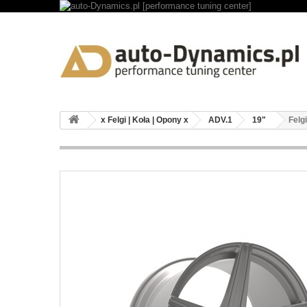
x Felgi | Koła | Opony x
ADV.1
19"
Felg