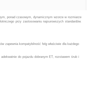
lonowym, ponad czasowym, dynamicznym wzorze w rozmiarze
lotniczego przy zastosowaniu najsurowszych standardów.
tów zapewnia kompatybilność felg właściwie dla każdego
z adekwatnie do pojazdu dobranym ET, rozstawem śrub i