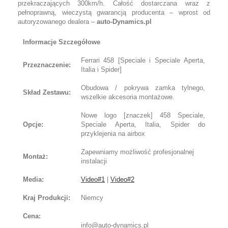
przekraczających 300km/h. Całość dostarczana wraz z
pełnoprawną, wieczystą gwarancją producenta – wprost od
autoryzowanego dealera –
auto-Dynamics.pl
Informacje Szczegółowe
Ferrari 458 [Speciale i Speciale Aperta,
Przeznaczenie:
Italia i Spider]
Obudowa / pokrywa zamka tylnego,
Skład Zestawu:
wszelkie akcesoria montażowe.
Nowe logo [znaczek] 458 Speciale,
Opcje:
Speciale Aperta, Italia, Spider do
przyklejenia na airbox
Zapewniamy możliwość profesjonalnej
Montaż:
instalacji
Media:
Video#1
|
Video#2
Kraj Produkcji:
Niemcy
Cena:
info@auto-dynamics.pl