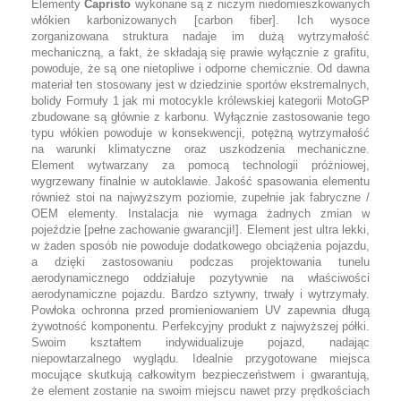
Elementy
Capristo
wykonane są z niczym niedomieszkowanych
włókien karbonizowanych [carbon fiber]. Ich wysoce
zorganizowana struktura nadaje im dużą wytrzymałość
mechaniczną, a fakt, że składają się prawie wyłącznie z grafitu,
powoduje, że są one nietopliwe i odporne chemicznie. Od dawna
materiał ten stosowany jest w dziedzinie sportów ekstremalnych,
bolidy Formuły 1 jak mi motocykle królewskiej kategorii MotoGP
zbudowane są głównie z karbonu. Wyłącznie zastosowanie tego
typu włókien powoduje w konsekwencji, potężną wytrzymałość
na warunki klimatyczne oraz uszkodzenia mechaniczne.
Element wytwarzany za pomocą technologii próżniowej,
wygrzewany finalnie w autoklawie. Jakość spasowania elementu
również stoi na najwyższym poziomie, zupełnie jak fabryczne /
OEM elementy. Instalacja nie wymaga żadnych zmian w
pojeździe [pełne zachowanie gwarancji!]. Element jest ultra lekki,
w żaden sposób nie powoduje dodatkowego obciążenia pojazdu,
a dzięki zastosowaniu podczas projektowania tunelu
aerodynamicznego oddziałuje pozytywnie na właściwości
aerodynamiczne pojazdu. Bardzo sztywny, trwały i wytrzymały.
Powłoka ochronna przed promieniowaniem UV zapewnia długą
żywotność komponentu. Perfekcyjny produkt z najwyższej półki.
Swoim kształtem indywidualizuje pojazd, nadając
niepowtarzalnego wyglądu. Idealnie przygotowane miejsca
mocujące skutkują całkowitym bezpieczeństwem i gwarantują,
że element zostanie na swoim miejscu nawet przy prędkościach