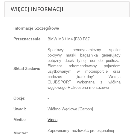
WIĘCEJ INFORMACJI
Informacje Szczegółowe
Przeznaczenie:
BMW M3 / M4 [F80 F82]
Sportowy, aerodynamiczny spoiler
pokrywy maski bagażnika generujący
potężny dociś tylnej osi do podłoża.
Element rekomendowany pojazdom
Skład Zestawu:
użytkowanym w motorsporcie oraz
podczas „track-day”. Wersja
CLUBSPORT wykonana z włókna
węglowego + akcesoria montażowe
Opcje:
-
Uwagi:
Włókno Węglowe [Carbon]
Media:
Video
Zapewniamy możliwość profesjonalnej
Montaż: