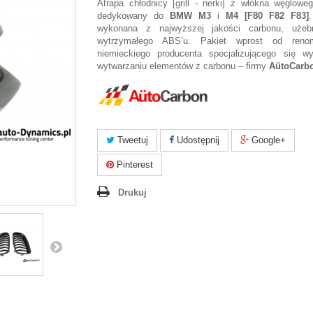
Atrapa chłodnicy [grill - nerki] z włókna węglowe
dedykowany do
BMW M3
i
M4 [F80 F82 F83]
wykonana z najwyższej jakości carbonu, użeb
wytrzymałego ABS’u. Pakiet wprost od reno
niemieckiego producenta specjalizującego się w
wytwarzaniu elementów z carbonu – firmy
AütoCarb
Tweetuj
Udostępnij
Google+
Pinterest
Drukuj