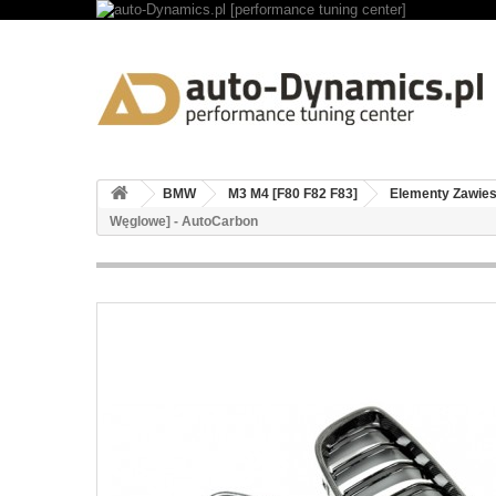
BMW
M3 M4 [F80 F82 F83]
Elementy Zawies
Węglowe] - AutoCarbon