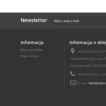
Newsletter
Informacja
Informacja o skle
Nowe produkty
auto-Dynamics.pl [P
Mapa strony
korespondencyjny: auto-D
Marszałkowska 58 00-545
Skontaktuj się z na
E-mail:
hello@auto-