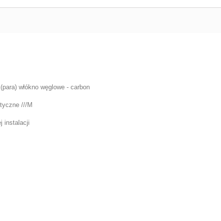
w (para) włókno węglowe - carbon
tyczne ///M
instalacji