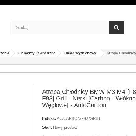
zenia
Elementy Zewnętrzne
Układ Wydechowy
Atrapa Chłodnicy
Atrapa Chłodnicy BMW M3 M4 [F8
F83] Grill - Nerki [Carbon - Włókno
Węglowe] - AutoCarbon
Indeks:
AC/CARBON/F8X/GRILL
Stan:
Nowy produkt