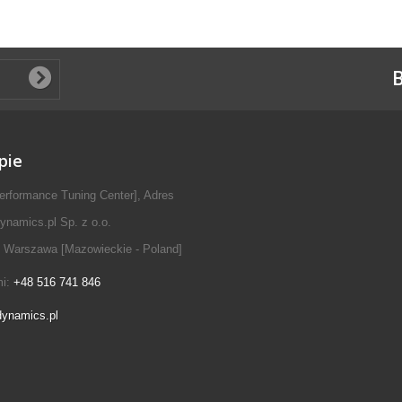
B
pie
erformance Tuning Center], Adres
ynamics.pl Sp. z o.o.
 Warszawa [Mazowieckie - Poland]
mi:
+48 516 741 846
dynamics.pl