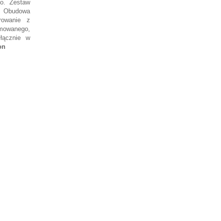
go. Zestaw
. Obudowa
rowanie z
mowanego,
yłącznie w
on