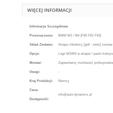
WIĘCEJ INFORMACJI
Informacje Szczegółowe
Przeznaczenie:
BMW M3 / M4 [F80 F82 F83]
Skład Zestawu:
Atrapa chłodnicy [grill - nerki] zesta
Opcje:
Logo M3/M4 w atrapie / paski kolorys
Montaż:
Zapewniamy możliwość profesjonalnej 
Uwagi:
-
Kraj Produkcji:
Niemcy
Cena:
info@auto-dynamics.pl
Dostępność: