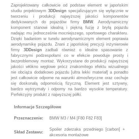
Zaprojektowany całkowicie od podstaw element w japońskim
studiu projektowym
3DDesign
specjalizującym się wyłącznie w
tworzeniu i produkcji najwyższej jakości komponentów
dedykowanych do pojazdów firmy
BMW
. Aerodynamiczny
komponent stanowi idealną i piękną fuzję z bryłą pojazdu
nadając mu jednocześnie mocniejszego, sportowego charakteru.
Dzięki badaniom w tunelu aerodynamicznym element poprawia
aerodynamikę pojazdu. Znani z japońskiej precyzji inżynierowie
firmy
3DDesign
zadbali również o idealne spasowanie z
fabrycznymi podzespołami co w efekcie powoduje prosty i
bezproblemowy montaż. Wykorzystane do produkcji najwyższej
jakości włókno węglowe prócz znakomitego efektu wizualnego
nie obciąża dodatkowo pojazdu [ultra lekki materiał] a ponadto
jest całkowicie odporne na warunki atmosferyczne oraz cechuje
się doskonałą odpornością fizyczną. Element jest sztywny,
bardzo wytrzymały i odporny na bardzo wysokie temperatury.
Perfekcyjny produkt z najwyższej półki.
Informacje Szczegółowe
Przeznaczenie:
BMW M3 / M4 [F80 F82 F83]
Spoiler zderzaka przedniego [carbon] +
Skład Zestawu:
akcesoria montażowe