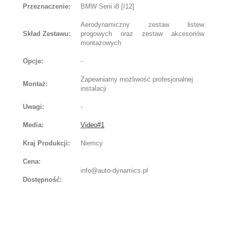
Przeznaczenie:
BMW Serii i8 [I12]
Aerodynamiczny zestaw listew
Skład Zestawu:
progowych oraz zestaw akcesoriów
montażowych
Opcje:
-
Zapewniamy możliwość profesjonalnej
Montaż:
instalacji
Uwagi:
-
Media:
Video#1
Kraj Produkcji:
Niemcy
Cena:
info@auto-dynamics.pl
Dostępność: