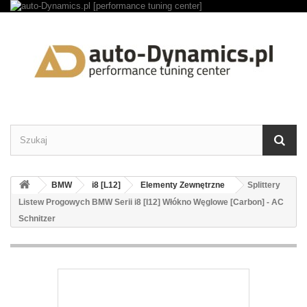
BMW
i8 [L12]
Elementy Zewnętrzne
Splittery
Listew Progowych BMW Serii i8 [I12] Włókno Węglowe [Carbon] - AC
Schnitzer