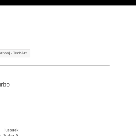
rbon] - TechArt
urbo
usterek
i
Turbo S