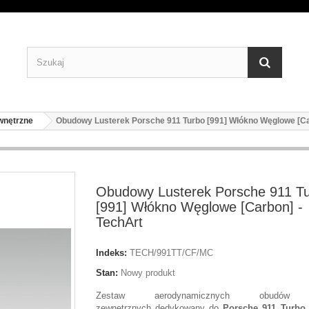
wnętrzne
Obudowy Lusterek Porsche 911 Turbo [991] Włókno Węglowe [Ca
Obudowy Lusterek Porsche 911 T
[991] Włókno Węglowe [Carbon] -
TechArt
Indeks:
TECH/991TT/CF/MC
Stan:
Nowy produkt
Zestaw aerodynamicznych obudów l
zewnętrznych dedykowany do
Porsche 911 Turbo