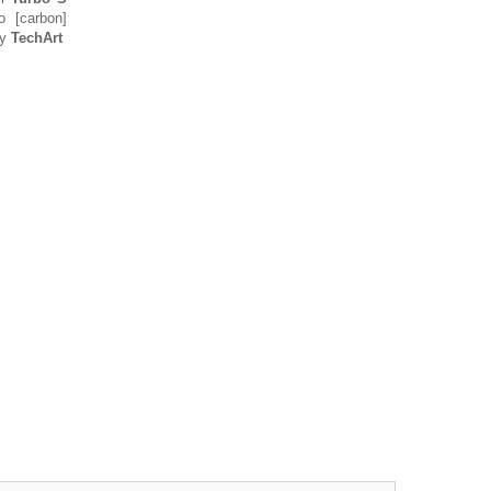
 [carbon]
my
TechArt