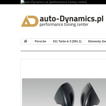
Porsche
911 Turbo & S [991.1]
Elementy Ze