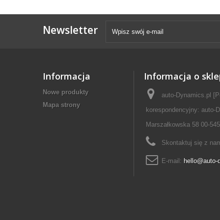
Newsletter
Informacja
Informacja o skle
Nowe produkty
auto-Dynamics.pl [P
Mapa strony
korespondencyjny: auto-D
Marszałkowska 58 00-545
Skontaktuj się z na
E-mail:
hello@auto-