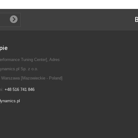
B
pie
erformance Tuning Center], Adres
ynamics.pl Sp. z o.o.
 Warszawa [Mazowieckie - Poland]
mi:
+48 516 741 846
dynamics.pl