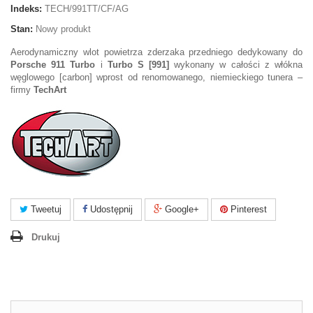
Indeks:
TECH/991TT/CF/AG
Stan:
Nowy produkt
Aerodynamiczny wlot powietrza zderzaka przedniego dedykowany do
Porsche 911 Turbo
i
Turbo S [991]
wykonany w całości z włókna
węglowego [carbon] wprost od renomowanego, niemieckiego tunera –
firmy
TechArt
Tweetuj
Udostępnij
Google+
Pinterest
Drukuj