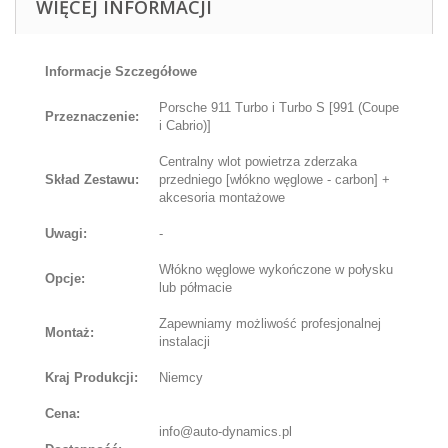
WIĘCEJ INFORMACJI
Informacje Szczegółowe
Porsche 911 Turbo i Turbo S [991 (Coupe
Przeznaczenie:
i Cabrio)]
Centralny wlot powietrza zderzaka
Skład Zestawu:
przedniego [włókno węglowe - carbon] +
akcesoria montażowe
Uwagi:
-
Włókno węglowe wykończone w połysku
Opcje:
lub półmacie
Zapewniamy możliwość profesjonalnej
Montaż:
instalacji
Kraj Produkcji:
Niemcy
Cena:
info@auto-dynamics.pl