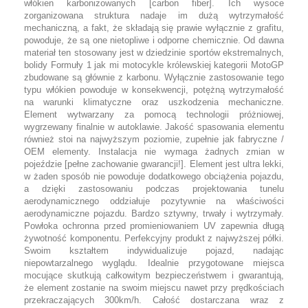
włókien karbonizowanych [carbon fiber]. Ich wysoce
zorganizowana struktura nadaje im dużą wytrzymałość
mechaniczną, a fakt, że składają się prawie wyłącznie z grafitu,
powoduje, że są one nietopliwe i odporne chemicznie. Od dawna
materiał ten stosowany jest w dziedzinie sportów ekstremalnych,
bolidy Formuły 1 jak mi motocykle królewskiej kategorii MotoGP
zbudowane są głównie z karbonu. Wyłącznie zastosowanie tego
typu włókien powoduje w konsekwencji, potężną wytrzymałość
na warunki klimatyczne oraz uszkodzenia mechaniczne.
Element wytwarzany za pomocą technologii próżniowej,
wygrzewany finalnie w autoklawie. Jakość spasowania elementu
również stoi na najwyższym poziomie, zupełnie jak fabryczne /
OEM elementy. Instalacja nie wymaga żadnych zmian w
pojeździe [pełne zachowanie gwarancji!]. Element jest ultra lekki,
w żaden sposób nie powoduje dodatkowego obciążenia pojazdu,
a dzięki zastosowaniu podczas projektowania tunelu
aerodynamicznego oddziałuje pozytywnie na właściwości
aerodynamiczne pojazdu. Bardzo sztywny, trwały i wytrzymały.
Powłoka ochronna przed promieniowaniem UV zapewnia długą
żywotność komponentu. Perfekcyjny produkt z najwyższej półki.
Swoim kształtem indywidualizuje pojazd, nadając
niepowtarzalnego wyglądu. Idealnie przygotowane miejsca
mocujące skutkują całkowitym bezpieczeństwem i gwarantują,
że element zostanie na swoim miejscu nawet przy prędkościach
przekraczających 300km/h. Całość dostarczana wraz z