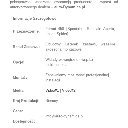
pełnoprawną, wieczystą gwarancją producenta – wprost od
autoryzowanego dealera –
auto-Dynamics.pl
Informacje Szczegółowe
Ferrari 458 [Speciale i Speciale Aperta,
Przeznaczenie:
Italia i Spider]
Obudowy lusterek [zestaw], wszelkie
Skład Zestawu:
akcesoria montażowe.
Wkłady wewnętrzne i wiązka
Opcje:
elektroniczna
Zapewniamy możliwość profesjonalnej
Montaż:
instalacji
Media:
Video#1
|
Video#2
Kraj Produkcji:
Niemcy
Cena:
info@auto-dynamics.pl
Dostępność: