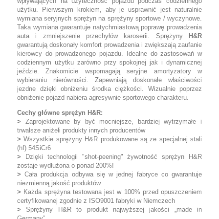
wpływających na użyteczność pojazdu podczas codziennego
użytku. Pierwszym krokiem, aby je usprawnić jest naturalnie
wymiana seryjnych sprężyn na sprężyny sportowe / wyczynowe.
Taka wymiana gwarantuje natychmiastową poprawę prowadzenia
auta i zmniejszenie przechyłów karoserii. Sprężyny
H&R
gwarantują doskonały komfort prowadzenia i zwiększają zaufanie
kierowcy do prowadzonego pojazdu. Idealne do zastosowań w
codziennym użytku zarówno przy spokojnej jak i dynamicznej
jeździe. Znakomicie wspomagają seryjne amortyzatory w
wybieraniu nierówności. Zapewniają doskonałe właściwości
jezdne dzięki obniżeniu środka ciężkości. Wizualnie poprzez
obniżenie pojazd nabiera agresywnie sportowego charakteru.
Cechy główne sprężyn H&R:
>
Zaprojektowane by być mocniejsze, bardziej wytrzymałe i
trwalsze aniżeli produkty innych producentów
>
Wszystkie sprężyny H&R produkowane są ze specjalnej stali
(hf) 54SiCr6
>
Dzięki technologii "shot-peening" żywotność sprężyn H&R
zostaje wydłużona o ponad 200%!
>
Cała produkcja odbywa się w jednej fabryce co gwarantuje
niezmienną jakość produktów
>
Każda sprężyna testowana jest w 100% przed opuszczeniem
certyfikowanej zgodnie z ISO9001 fabryki w Niemczech
>
Sprężyny H&R to produkt najwyższej jakości „made in
Germany”