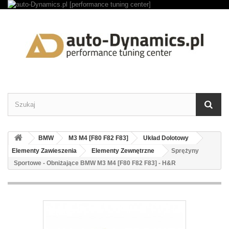
BMW
M3 M4 [F80 F82 F83]
Układ Dolotowy
Elementy Zawieszenia
Elementy Zewnętrzne
Sprężyny
Sportowe - Obniżające BMW M3 M4 [F80 F82 F83] - H&R