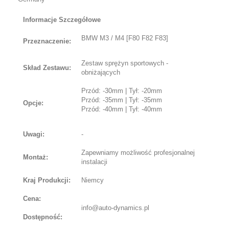
Informacje Szczegółowe
BMW M3 / M4 [F80 F82 F83]
Przeznaczenie:
Zestaw sprężyn sportowych -
Skład Zestawu:
obniżających
Przód: -30mm | Tył: -20mm
Przód: -35mm | Tył: -35mm
Opcje:
Przód: -40mm | Tył: -40mm
Uwagi:
-
Zapewniamy możliwość profesjonalnej
Montaż:
instalacji
Kraj Produkcji:
Niemcy
Cena:
info@auto-dynamics.pl
Dostępność: