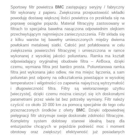
Sportowy filtr powietrza
BMC
zastępujący seryjny / fabryczny
filtr wykonany z papieru. Zwiększona przepustowość wkładki
powoduję dostawę większej ilości powietrza co przekłada się na
poprawę osiągów pojazdu. Materiał filtracyjny zastosowany w
filtrach to specjalna bawełna nasączona odpowiednim olejkiem
przechwytującym najmniejsze zanieczyszczenia. Filtr składa się
z kilku warstw tej bawełny umieszczonych między dwiema
powłokami metalowej siatki. Całość jest pofałdowana w celu
zwiększenia powierzchni filtracyjnej i umieszczona w ramce
wykonanej z wysokiej jakości poliuretanu. Ramka ma kształt
odpowiadający oryginalnej obudowie filtra – AirBoxa, dzięki
czemu, wymiana filtra jest bardzo prosta. Poliuretanowa ramka
filtra jest wykonana jako odlew, nie ma miejsc łączenia, a sam
poliuretan jest odporny na odkształcenia powstające w wysokiej
temperaturze i wilgotności co zapewnia najwyższą wytrzymałość
i długowieczność filtra. Filtry są wielorazowego użytku
[wieczyste], dzięki czemu można cieszyć się ich doskonałymi
parametrami przez wiele lat bez potrzeby wymiany. Filtr należy
czyścić co około 10 000 km za pomocą specjalnie do tego celu
przeznaczonych środków z oferty
BMC
. Dzięki odpowiedniej
pielęgnacji filtr utrzymuje swoje doskonałe zdolności filtracyjne.
Kompletny system dolotowy stanowi idealną bazę dla
entuzjastów chcących w pojeździe podnieść moc i moment
obrotowy oraz zwiększyć efektywność już posiadanych