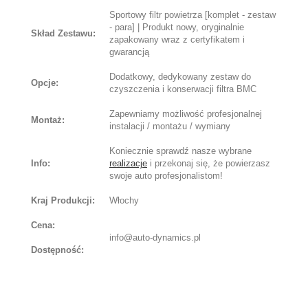
Sportowy filtr powietrza [komplet - zestaw
- para] | Produkt nowy, oryginalnie
Skład Zestawu:
zapakowany wraz z certyfikatem i
gwarancją
Dodatkowy, dedykowany zestaw do
Opcje:
czyszczenia i konserwacji filtra BMC
Zapewniamy możliwość profesjonalnej
Montaż:
instalacji / montażu / wymiany
Koniecznie sprawdź nasze wybrane
Info:
realizacje
i przekonaj się, że powierzasz
swoje auto profesjonalistom!
Kraj Produkcji:
Włochy
Cena:
info@auto-dynamics.pl
Dostępność: