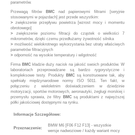
parametrów.
Przewagą filtrów
BMC
nad papierowymi filtrami [seryjnie
stosowanymi w pojazdach] jest przede wszystkim:
>
zwiększenie przepływu powietrza [wzrost mocy i momentu
obrotowego]
>
zwiększenie poziomu filtracji do cząstek o wielkości 7
mikrometrów, dzięki czemu przedłużamy żywotność silnika
>
możliwość wielokrotnego wykorzystania bez utraty właściwych
parametrów filtracyjnych
>
odporność na wysokie temperatury i wilgotność
Firma
BMC
kładzie duży nacisk na jakość swoich produktów. W
laboratoriach przeprowadzane są bardzo rygorystyczne i
kompleksowe testy. Produkty
BMC
są konstruowane tak, aby
spełniały międzynarodowe normy ISO 5011. Ten fakt, w
połączeniu z wieloletnim doświadczeniem w dziedzinie
motoryzacji, sportów motorowych, aeronautyki, żeglugi morskiej i
przemysłu sprawia, że filtry
BMC
są produktami z najwyższej
półki jakościowej dostępnymi na rynku.
Informacje Szczegółowe:
BMW M6 [F06 F12 F13] - wszystkie
Przeznaczenie:
wersje nadwoziowe / każdy wariant mocy