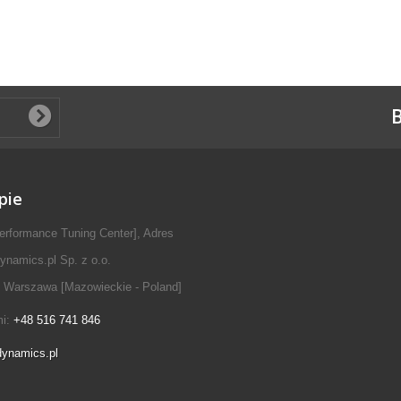
B
pie
erformance Tuning Center], Adres
ynamics.pl Sp. z o.o.
 Warszawa [Mazowieckie - Poland]
mi:
+48 516 741 846
dynamics.pl