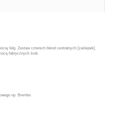
cią felg. Zestaw czterech blend centralnych [zaślepek].
omocą fabrycznych śrub.
cowego np. Brembo