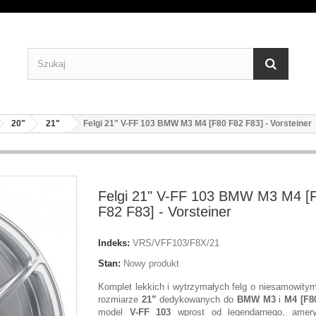
20"
21"
Felgi 21" V-FF 103 BMW M3 M4 [F80 F82 F83] - Vorsteiner
Felgi 21" V-FF 103 BMW M3 M4 [
F82 F83] - Vorsteiner
Indeks:
VRS/VFF103/F8X/21
Stan:
Nowy produkt
Komplet lekkich i wytrzymałych felg o niesamowity
rozmiarze
21”
dedykowanych do
BMW M3
i
M4 [F80
model
V-FF 103
wprost od legendarnego, amery