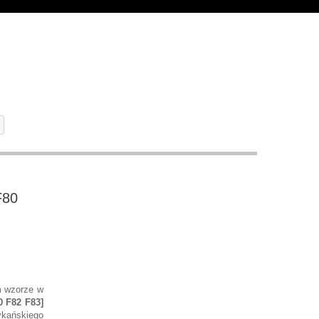
F80
m wzorze w
 F82 F83]
kańskiego