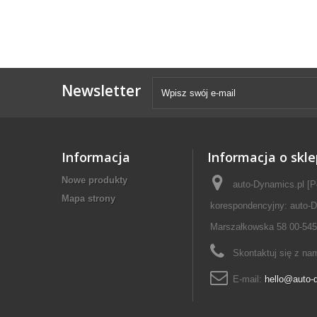
Newsletter
Informacja
Informacja o skle
Nowe produkty
auto-Dynamics.pl [P
Mapa strony
korespondencyjny: auto-D
Marszałkowska 58 00-545
Skontaktuj się z na
E-mail:
hello@auto-