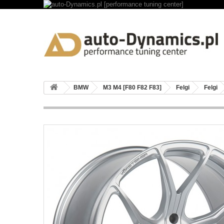
BMW
M3 M4 [F80 F82 F83]
Felgi
Felgi