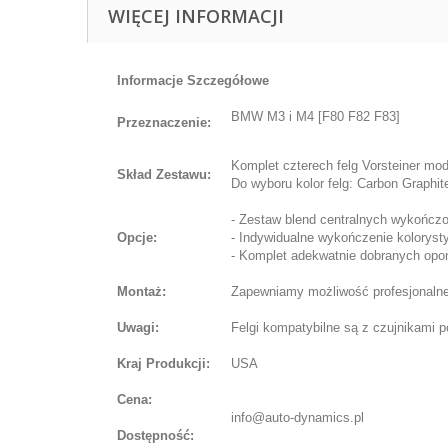
WIĘCEJ INFORMACJI
Informacje Szczegółowe
BMW M3 i M4 [F80 F82 F83]
Przeznaczenie:
Komplet czterech felg Vorsteiner mo
Skład Zestawu:
Do wyboru kolor felg: Carbon Graphit
- Zestaw blend centralnych wykończ
Opcje:
- Indywidualne wykończenie koloryst
- Komplet adekwatnie dobranych opon 
Montaż:
Zapewniamy możliwość profesjonalnej
Uwagi:
Felgi kompatybilne są z czujnikami
Kraj Produkcji:
USA
Cena:
info@auto-dynamics.pl
Dostępność: