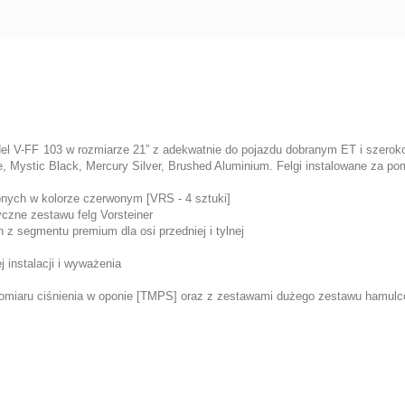
del V-FF 103 w rozmiarze 21” z adekwatnie do pojazdu dobranym ET i szerokoś
e, Mystic Black, Mercury Silver, Brushed Aluminium. Felgi instalowane za p
onych w kolorze czerwonym [VRS - 4 sztuki]
yczne zestawu felg Vorsteiner
z segmentu premium dla osi przedniej i tylnej
 instalacji i wyważenia
 pomiaru ciśnienia w oponie [TMPS] oraz z zestawami dużego zestawu hamul