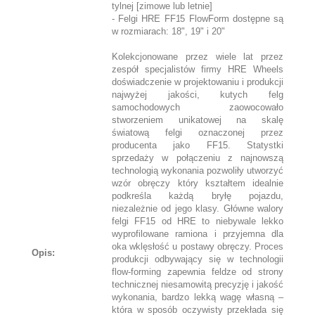
tylnej [zimowe lub letnie]
- Felgi HRE FF15 FlowForm dostępne są
w rozmiarach: 18", 19" i 20"
Kolekcjonowane przez wiele lat przez
zespół specjalistów firmy HRE Wheels
doświadczenie w projektowaniu i produkcji
najwyżej jakości, kutych felg
samochodowych zaowocowało
stworzeniem unikatowej na skalę
światową felgi oznaczonej przez
producenta jako FF15. Statystki
sprzedaży w połączeniu z najnowszą
technologią wykonania pozwoliły utworzyć
wzór obręczy który kształtem idealnie
podkreśla każdą bryłę pojazdu,
niezależnie od jego klasy. Główne walory
felgi FF15 od HRE to niebywale lekko
wyprofilowane ramiona i przyjemna dla
oka wklęsłość u postawy obręczy. Proces
Opis:
produkcji odbywający się w technologii
flow-forming zapewnia feldze od strony
technicznej niesamowitą precyzję i jakość
wykonania, bardzo lekką wagę własną –
która w sposób oczywisty przekłada się