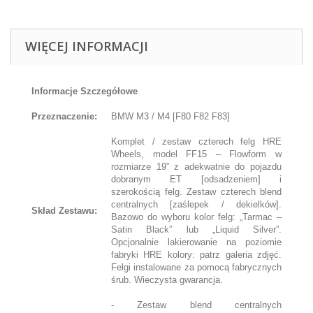
WIĘCEJ INFORMACJI
Informacje Szczegółowe
Przeznaczenie:
BMW M3 / M4 [F80 F82 F83]
Komplet / zestaw czterech felg HRE
Wheels, model FF15 – Flowform w
rozmiarze 19” z adekwatnie do pojazdu
dobranym ET [odsadzeniem] i
szerokością felg. Zestaw czterech blend
centralnych [zaślepek / dekielków].
Skład Zestawu:
Bazowo do wyboru kolor felg: „Tarmac –
Satin Black” lub „Liquid Silver”.
Opcjonalnie lakierowanie na poziomie
fabryki HRE kolory: patrz galeria zdjęć.
Felgi instalowane za pomocą fabrycznych
śrub. Wieczysta gwarancja.
- Zestaw blend centralnych