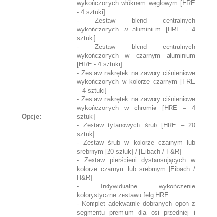
wykończonych włóknem węglowym [HRE
- 4 sztuki]
- Zestaw blend centralnych
wykończonych w aluminium [HRE - 4
sztuki]
- Zestaw blend centralnych
wykończonych w czarnym aluminium
[HRE - 4 sztuki]
- Zestaw nakrętek na zawory ciśnieniowe
wykończonych w kolorze czarnym [HRE
– 4 sztuki]
- Zestaw nakrętek na zawory ciśnieniowe
wykończonych w chromie [HRE – 4
Opcje:
sztuki]
- Zestaw tytanowych śrub [HRE – 20
sztuk]
- Zestaw śrub w kolorze czarnym lub
srebrnym [20 sztuk] / [Eibach / H&R]
- Zestaw pierścieni dystansujących w
kolorze czarnym lub srebrnym [Eibach /
H&R]
- Indywidualne wykończenie
kolorystyczne zestawu felg HRE
- Komplet adekwatnie dobranych opon z
segmentu premium dla osi przedniej i