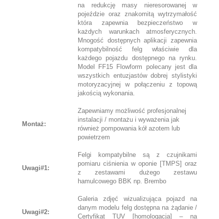
na redukcję masy nieresorowanej w
pojeździe oraz znakomitą wytrzymałość
która zapewnia bezpieczeństwo w
każdych warunkach atmosferycznych.
Mnogość dostępnych aplikacji zapewnia
kompatybilność felg właściwie dla
każdego pojazdu dostępnego na rynku.
Model FF15 Flowform polecany jest dla
wszystkich entuzjastów dobrej stylistyki
motoryzacyjnej w połączeniu z topową
jakością wykonania.
Zapewniamy możliwość profesjonalnej
instalacji / montażu i wyważenia jak
Montaż:
również pompowania kół azotem lub
powietrzem
Felgi kompatybilne są z czujnikami
pomiaru ciśnienia w oponie [TMPS] oraz
Uwagi#1:
z zestawami dużego zestawu
hamulcowego BBK np. Brembo
Galeria zdjęć wizualizująca pojazd na
danym modelu felg dostępna na żądanie /
Uwagi#2:
Certyfikat TUV [homologacja] – na