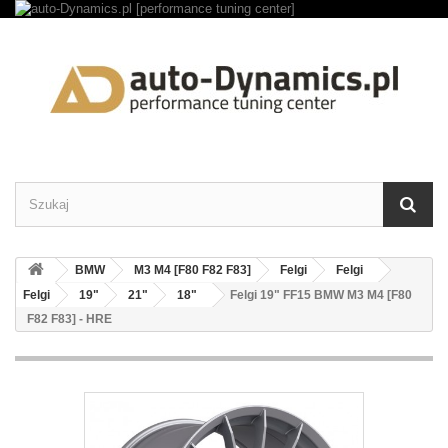
BMW
M3 M4 [F80 F82 F83]
Felgi
Felgi
Felgi
19"
21"
18"
Felgi 19" FF15 BMW M3 M4 [F80
F82 F83] - HRE