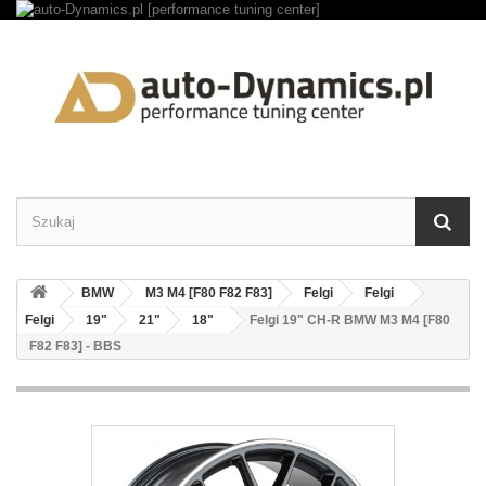
BMW
M3 M4 [F80 F82 F83]
Felgi
Felgi
Felgi
19"
21"
18"
Felgi 19" CH-R BMW M3 M4 [F80
F82 F83] - BBS