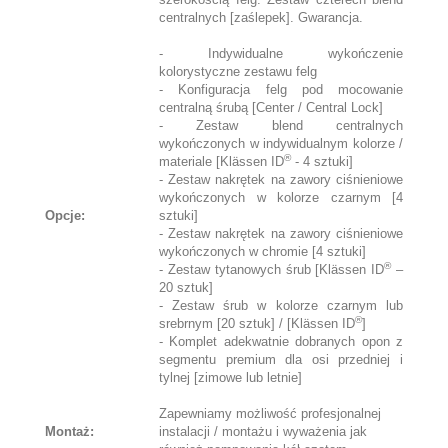
centralnych [zaślepek]. Gwarancja.
- Indywidualne wykończenie
kolorystyczne zestawu felg
- Konfiguracja felg pod mocowanie
centralną śrubą [Center / Central Lock]
- Zestaw blend centralnych
wykończonych w indywidualnym kolorze /
®
materiale [Klässen ID
- 4 sztuki]
- Zestaw nakrętek na zawory ciśnieniowe
wykończonych w kolorze czarnym [4
Opcje:
sztuki]
- Zestaw nakrętek na zawory ciśnieniowe
wykończonych w chromie [4 sztuki]
®
- Zestaw tytanowych śrub [Klässen ID
–
20 sztuk]
- Zestaw śrub w kolorze czarnym lub
®
srebrnym [20 sztuk] / [Klässen ID
]
- Komplet adekwatnie dobranych opon z
segmentu premium dla osi przedniej i
tylnej [zimowe lub letnie]
Zapewniamy możliwość profesjonalnej
Montaż:
instalacji / montażu i wyważenia jak