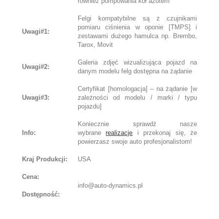
również pompowania kół azotem
Felgi kompatybilne są z czujnikami
pomiaru ciśnienia w oponie [TMPS] i
Uwagi#1:
zestawami dużego hamulca np. Brembo,
Tarox, Movit
Galeria zdjęć wizualizująca pojazd na
Uwagi#2:
danym modelu felg dostępna na żądanie
Certyfikat [homologacja] – na żądanie [w
Uwagi#3:
zależności od modelu / marki / typu
pojazdu]
Koniecznie sprawdź nasze
Info:
wybrane
realizacje
i przekonaj się, że
powierzasz swoje auto profesjonalistom!
Kraj Produkcji:
USA
Cena:
info@auto-dynamics.pl
Dostępność: