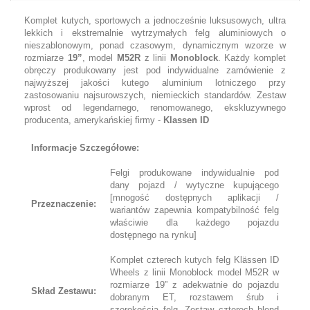
Komplet kutych, sportowych a jednocześnie luksusowych, ultra
lekkich i ekstremalnie wytrzymałych felg aluminiowych o
nieszablonowym, ponad czasowym, dynamicznym wzorze w
rozmiarze
19”
, model
M52R
z linii
Monoblock
. Każdy komplet
obręczy produkowany jest pod indywidualne zamówienie z
najwyższej jakości kutego aluminium lotniczego przy
zastosowaniu najsurowszych, niemieckich standardów. Zestaw
wprost od legendarnego, renomowanego, ekskluzywnego
producenta, amerykańskiej firmy -
Klassen ID
Informacje Szczegółowe:
Felgi produkowane indywidualnie pod
dany pojazd / wytyczne kupującego
[mnogość dostępnych aplikacji /
Przeznaczenie:
wariantów zapewnia kompatybilność felg
właściwie dla każdego pojazdu
dostępnego na rynku]
Komplet czterech kutych felg Klässen ID
Wheels z linii Monoblock model M52R w
rozmiarze 19” z adekwatnie do pojazdu
Skład Zestawu:
dobranym ET, rozstawem śrub i
szerokością felg. Zestaw czterech blend