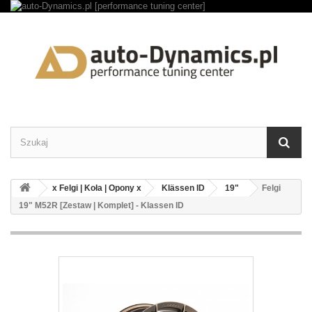
x Felgi | Koła | Opony x
Klässen ID
19"
Felgi
19" M52R [Zestaw | Komplet] - Klassen ID