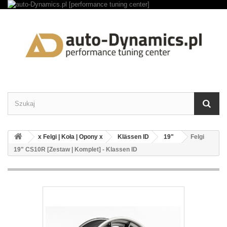
x Felgi | Koła | Opony x
Klässen ID
19"
Felgi
19" CS10R [Zestaw | Komplet] - Klassen ID