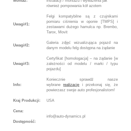
Montaż:
instalacji / montażu i wyważenia jak
również pompowania kół azotem
Felgi kompatybilne są z czujnikami
pomiaru ciśnienia w oponie [TMPS] i
Uwagi#1:
zestawami dużego hamulca np. Brembo,
Tarox, Movit
Galeria zdjęć wizualizująca pojazd na
Uwagi#2:
danym modelu felg dostępna na żądanie
Certyfikat [homologacja] – na żądanie [w
Uwagi#3:
zależności od modelu / marki / typu
pojazdu]
Koniecznie sprawdź nasze
Info:
wybrane
realizacje
i przekonaj się, że
powierzasz swoje auto profesjonalistom!
Kraj Produkcji:
USA
Cena:
info@auto-dynamics.pl
Dostępność: