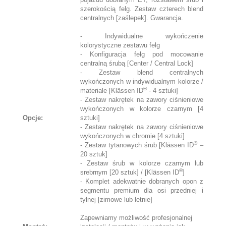
szerokością felg. Zestaw czterech blend
centralnych [zaślepek]. Gwarancja.
- Indywidualne wykończenie
kolorystyczne zestawu felg
- Konfiguracja felg pod mocowanie
centralną śrubą [Center / Central Lock]
- Zestaw blend centralnych
wykończonych w indywidualnym kolorze /
®
materiale [Klässen ID
- 4 sztuki]
- Zestaw nakrętek na zawory ciśnieniowe
wykończonych w kolorze czarnym [4
Opcje:
sztuki]
- Zestaw nakrętek na zawory ciśnieniowe
wykończonych w chromie [4 sztuki]
®
- Zestaw tytanowych śrub [Klässen ID
–
20 sztuk]
- Zestaw śrub w kolorze czarnym lub
®
srebrnym [20 sztuk] / [Klässen ID
]
- Komplet adekwatnie dobranych opon z
segmentu premium dla osi przedniej i
tylnej [zimowe lub letnie]
Zapewniamy możliwość profesjonalnej