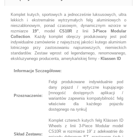
Komplet kutych, sportowych a jednocześnie luksusowych, ultra
lekkich i ekstremalnie wytrzymałych felg aluminiowych o
nieszablonowym, ponad czasowym, dynamicznym wzorze w
rozmiarze
19”
, model
CS10R
z linii
3-Piece Modular
Collection
. Każdy komplet obręczy produkowany jest pod
indywidualne zamówienie z najwyższej jakości kutego aluminium
lotniczego przy zastosowaniu najsurowszych, niemieckich
standardów. Zestaw wprost od legendarnego, renomowanego,
ekskluzywnego producenta, amerykańskiej firmy -
Klassen ID
Informacje Szczegółowe:
Felgi produkowane indywidualnie pod
dany pojazd / wytyczne kupującego
[mnogość dostępnych aplikacji /
Przeznaczenie:
wariantów zapewnia kompatybilność felg
właściwie dla każdego pojazdu
dostępnego na rynku]
Komplet czterech kutych felg Klässen ID
Wheels z linii 3-Piece Modular model
CS10R w rozmiarze 19” z adekwatnie do
Skład Zestawu:
pojazdu dobranym ET, rozstawem śrub i