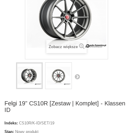
Zobacz większe
Felgi 19" CS10R [Zestaw | Komplet] - Klassen
ID
Indeks:
CS10R/K-ID/SET/19
Stan:
Nowy produkt