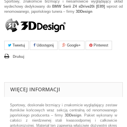
Sportowy, znakomicie brzmiący i niesamowicie wyglądający układ
wydechowy dedykowany do
BMW Serii Z4 sDrive20i [E89]
wprost od
renomowanego, japońskiego tunera – firmy
3DDesign
Tweetuj
Udostępnij
Google+
Pinterest
Drukuj
WIĘCEJ INFORMACJI
Sportowy, doskonale brzmiący i znakomicie wyglądający zestaw
tłumików końcowych wraz sekcją centralną od renomowanego
japońskiego producenta – firmy
3DDesign
. Pakiet wykonany w
całości z nierdzewnej stali kwasoodpornej i całkowicie
antykorozyjnej. Materiał ten zapewnia właściwie dożywotni okres