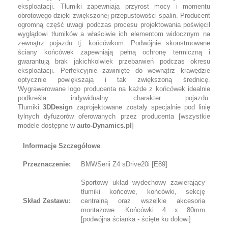
eksploatacji. Tłumiki zapewniają przyrost mocy i momentu
obrotowego dzięki zwiększonej przepustowości spalin. Producent
ogromną część uwagi podczas procesu projektowania poświęcił
wyglądowi tłumików a właściwie ich elementom widocznym na
zewnątrz pojazdu tj. końcówkom. Podwójnie skonstruowane
ściany końcówek zapewniają pełną ochronę termiczną i
gwarantują brak jakichkolwiek przebarwień podczas okresu
eksploatacji. Perfekcyjnie zawinięte do wewnątrz krawędzie
optycznie powiększają i tak zwiększoną średnicę.
Wygrawerowane logo producenta na każde z końcówek idealnie
podkreśla indywidualny charakter pojazdu.
Tłumiki
3DDesign
zaprojektowane zostały specjalnie pod linię
tylnych dyfuzorów oferowanych przez producenta [wszystkie
modele dostępne w
auto-Dynamics.pl
]
Informacje Szczegółowe
Przeznaczenie:
BMWSerii Z4 sDrive20i [E89]
Sportowy układ wydechowy zawierający
tłumiki końcowe, końcówki, sekcję
Skład Zestawu:
centralną oraz wszelkie akcesoria
montażowe. Końcówki 4 x 80mm
[podwójna ścianka - ścięte ku dołowi]