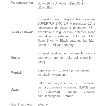
Przeznaczenie:
sDrive28i | sDrive30i | sDrive35i |
sDrive35is
Komplet czterech felg OZ Racing model
SUPERTURISMO LM w rozmiarze 19” z
adekwatnie do pojazdu dobranym ET i
Skład Zestawu:
szerokością felg. Zestaw czterech blend
centralnych [zaślepek]. Kolor felg: Matt
Race Silver + Black Lettering lub Matt
Graphite + Silver Lettering.
Komplet adekwatnie dobranych opon z
Opcje:
segmentu premium dla osi przedniej i
tylnej
Zapewniamy możliwość profesjonalnej
Montaż:
instalacji i wyważenia
Felgi kompatybilne są z czujnikami
pomiaru ciśnienia w oponie [TMPS] oraz
Uwagi:
z zestawami dużego zestawu
hamulcowego np. Brembo
Kraj Produkcji:
Włochy