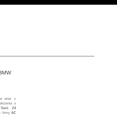
w BMW
ów wraz z
ełożenia o
Serii Z4
– firmy
AC