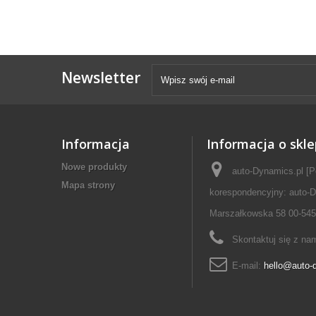
Newsletter
Informacja
Informacja o skle
Nowe produkty
auto-Dynamics.pl [P
Mapa strony
korespondencyjny: auto-D
Marszałkowska 58 00-545
Skontaktuj się z na
E-mail:
hello@auto-