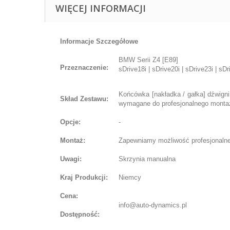
WIĘCEJ INFORMACJI
Informacje Szczegółowe
BMW Serii Z4 [E89]
Przeznaczenie:
sDrive18i | sDrive20i | sDrive23i | sDr
Końcówka [nakładka / gałka] dźwign
Skład Zestawu:
wymagane do profesjonalnego monta
Opcje:
-
Montaż:
Zapewniamy możliwość profesjonalnej 
Uwagi:
Skrzynia manualna
Kraj Produkcji:
Niemcy
Cena:
info@auto-dynamics.pl
Dostępność: