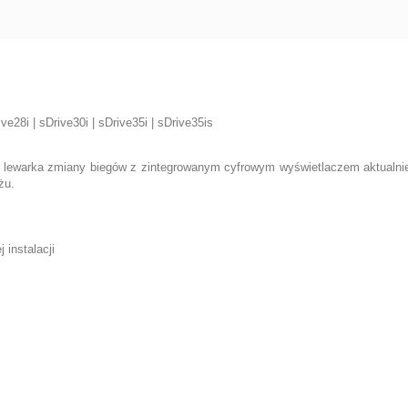
ive28i | sDrive30i | sDrive35i | sDrive35is
i lewarka zmiany biegów z zintegrowanym cyfrowym wyświetlaczem aktualnie
żu.
instalacji