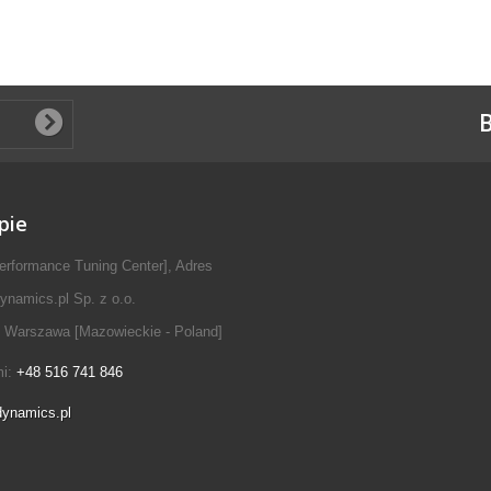
B
pie
erformance Tuning Center], Adres
ynamics.pl Sp. z o.o.
 Warszawa [Mazowieckie - Poland]
mi:
+48 516 741 846
dynamics.pl